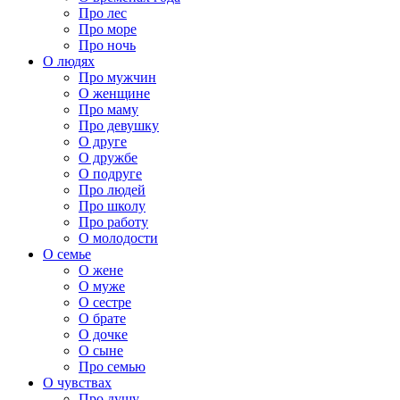
Про лес
Про море
Про ночь
О людях
Про мужчин
О женщине
Про маму
Про девушку
О друге
О дружбе
О подруге
Про людей
Про школу
Про работу
О молодости
О семье
О жене
О муже
О сестре
О брате
О дочке
О сыне
Про семью
О чувствах
Про душу