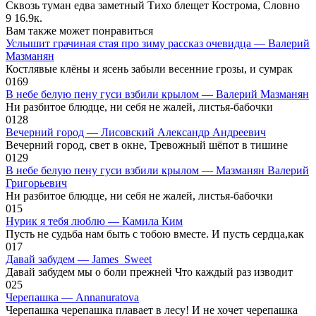
Сквозь туман едва заметный Тихо блещет Кострома, Словно
9
16.9к.
Вам также может понравиться
Услышит грачиная стая про зиму рассказ очевидца — Валерий
Мазманян
Костлявые клёны и ясень забыли весенние грозы, и сумрак
0
169
В небе белую пену гуси взбили крылом — Валерий Мазманян
Ни разбитое блюдце, ни себя не жалей, листья-бабочки
0
128
Вечерний город — Лисовский Александр Андреевич
Вечерний город, свет в окне, Тревожный шёпот в тишине
0
129
В небе белую пену гуси взбили крылом — Мазманян Валерий
Григорьевич
Ни разбитое блюдце, ни себя не жалей, листья-бабочки
0
15
Нурик я тебя люблю — Камила Ким
Пусть не судьба нам быть с тобою вместе. И пусть сердца,как
0
17
Давай забудем — James_Sweet
Давай забудем мы о боли прежней Что каждый раз изводит
0
25
Черепашка — Annanuratova
Черепашка черепашка плавает в лесу! И не хочет черепашка