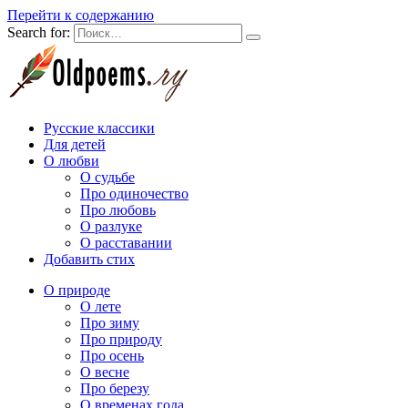
Перейти к содержанию
Search for:
Русские классики
Для детей
О любви
О судьбе
Про одиночество
Про любовь
О разлуке
О расставании
Добавить стих
О природе
О лете
Про зиму
Про природу
Про осень
О весне
Про березу
О временах года