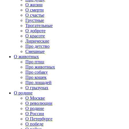
О жизни
О смерти
О счастье
Грустные
Трогательные
О доброте
О красоте
Лирические
Про детство
Смешные
О животных
Про птиц
Про животных
Про собаку
Про кошек
Про лошадей
О грызунах
О родине
О Москве
О революции
О родине
О России
О Петербурге
О победе