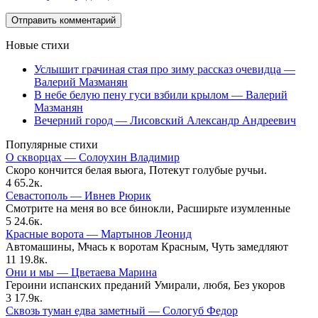
Новые стихи
Услышит грачиная стая про зиму рассказ очевидца —
Валерий Мазманян
В небе белую пену гуси взбили крылом — Валерий
Мазманян
Вечерний город — Лисовский Александр Андреевич
Популярные стихи
О скворцах — Солоухин Владимир
Скоро кончится белая вьюга, Потекут голубые ручьи.
4
65.2к.
Севастополь — Ивнев Рюрик
Смотрите на меня во все бинокли, Расширьте изумленные
5
24.6к.
Красные ворота — Мартынов Леонид
Автомашины, Мчась к воротам Красным, Чуть замедляют
11
19.8к.
Они и мы — Цветаева Марина
Героини испанских преданий Умирали, любя, Без укоров
3
17.9к.
Сквозь туман едва заметный — Сологуб Федор