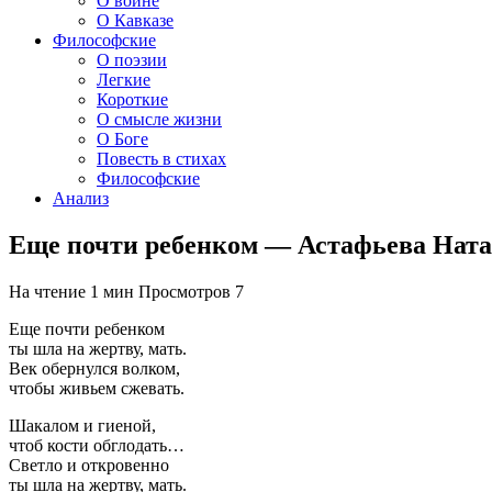
О войне
О Кавказе
Философские
О поэзии
Легкие
Короткие
О смысле жизни
О Боге
Повесть в стихах
Философские
Анализ
Еще почти ребенком — Астафьева Нат
На чтение
1 мин
Просмотров
7
Еще почти ребенком
ты шла на жертву, мать.
Век обернулся волком,
чтобы живьем сжевать.
Шакалом и гиеной,
чтоб кости обглодать…
Светло и откровенно
ты шла на жертву, мать.