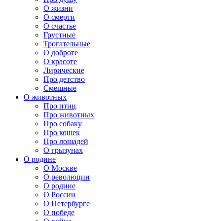
О жизни
О смерти
О счастье
Грустные
Трогательные
О доброте
О красоте
Лирические
Про детство
Смешные
О животных
Про птиц
Про животных
Про собаку
Про кошек
Про лошадей
О грызунах
О родине
О Москве
О революции
О родине
О России
О Петербурге
О победе