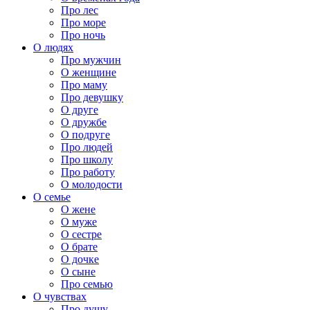
Про лес
Про море
Про ночь
О людях
Про мужчин
О женщине
Про маму
Про девушку
О друге
О дружбе
О подруге
Про людей
Про школу
Про работу
О молодости
О семье
О жене
О муже
О сестре
О брате
О дочке
О сыне
Про семью
О чувствах
Про душу