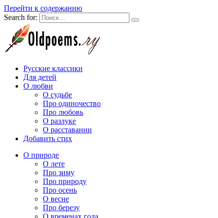
Перейти к содержанию
Search for:
Русские классики
Для детей
О любви
О судьбе
Про одиночество
Про любовь
О разлуке
О расставании
Добавить стих
О природе
О лете
Про зиму
Про природу
Про осень
О весне
Про березу
О временах года