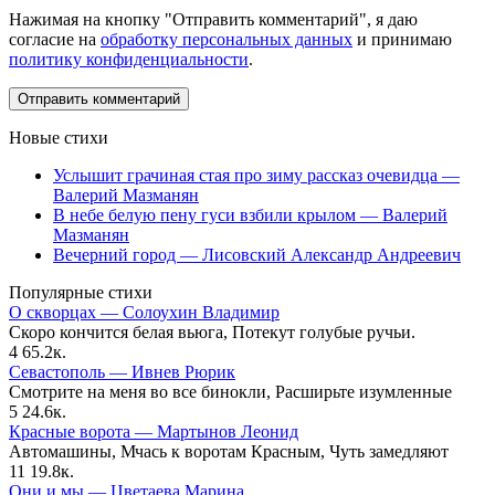
Нажимая на кнопку "Отправить комментарий", я даю
согласие на
обработку персональных данных
и принимаю
политику конфиденциальности
.
Новые стихи
Услышит грачиная стая про зиму рассказ очевидца —
Валерий Мазманян
В небе белую пену гуси взбили крылом — Валерий
Мазманян
Вечерний город — Лисовский Александр Андреевич
Популярные стихи
О скворцах — Солоухин Владимир
Скоро кончится белая вьюга, Потекут голубые ручьи.
4
65.2к.
Севастополь — Ивнев Рюрик
Смотрите на меня во все бинокли, Расширьте изумленные
5
24.6к.
Красные ворота — Мартынов Леонид
Автомашины, Мчась к воротам Красным, Чуть замедляют
11
19.8к.
Они и мы — Цветаева Марина