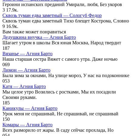
Героини испанских преданий Умирали, любя, Без укоров
3
17.9к.
Сквозь туман едва заметный — Сологуб Федор
Сквозь туман едва заметный Тихо блещет Кострома, Словно
9
16.9к.
Вам также может понравиться
Дедушкина внучка — Агния Барто
Шагает утром в школы Вся юная Москва, Народ твердит
1
87
Вязанье — Агния Барто
Наша старшая сестра Вяжет с самого утра. Даже ночью
0
69
Лимон — Агния Барто
Была зима за окнами, На улице мороз, У нас на подоконнике
0
53
Катя — Агния Барто
Мы целое утро Возились с ростками, Мы их посадили
Своими руками.
1
85
Каникулы — Агния Барто
Урок меня не спрашивай, Не спрашивай, не спрашивай
1
50
Комары — Агния Барто
Всех разморило от жары. В саду сейчас прохлада, Но
0
54