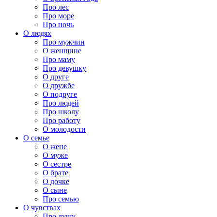
Про лес
Про море
Про ночь
О людях
Про мужчин
О женщине
Про маму
Про девушку
О друге
О дружбе
О подруге
Про людей
Про школу
Про работу
О молодости
О семье
О жене
О муже
О сестре
О брате
О дочке
О сыне
Про семью
О чувствах
Про душу