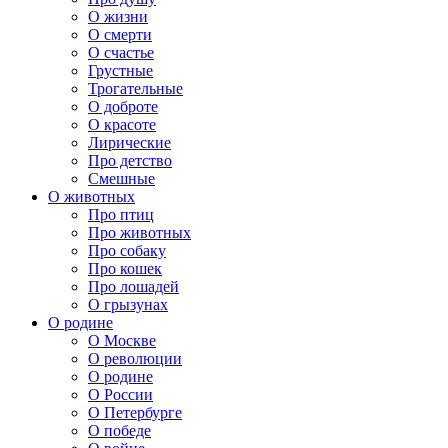
О жизни
О смерти
О счастье
Грустные
Трогательные
О доброте
О красоте
Лирические
Про детство
Смешные
О животных
Про птиц
Про животных
Про собаку
Про кошек
Про лошадей
О грызунах
О родине
О Москве
О революции
О родине
О России
О Петербурге
О победе