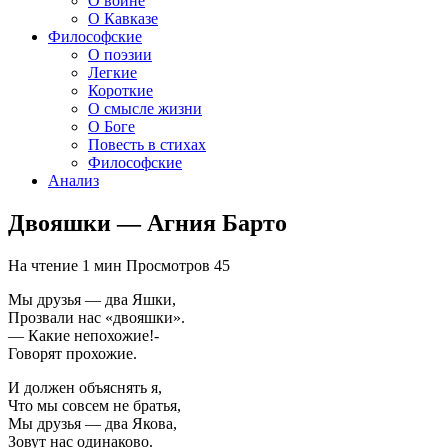
О войне
О Кавказе
Философские
О поэзии
Легкие
Короткие
О смысле жизни
О Боге
Повесть в стихах
Философские
Анализ
Двояшки — Агния Барто
На чтение
1 мин
Просмотров
45
Мы друзья — два Яшки,
Прозвали нас «двояшки».
— Какие непохожие!-
Говорят прохожие.
И должен объяснять я,
Что мы совсем не братья,
Мы друзья — два Якова,
Зовут нас одинаково.