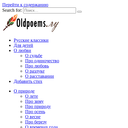
Перейти к содержанию
Search for:
Русские классики
Для детей
О любви
О судьбе
Про одиночество
Про любовь
О разлуке
О расставании
Добавить стих
О природе
О лете
Про зиму
Про природу
Про осень
О весне
Про березу
О временах года