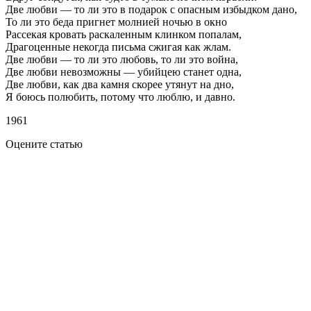
Две любви — то ли это в подарок с опасным избыдком дано,
То ли это беда пригнет молнией ночью в окно
Рассекая кровать раскаленным клинком попалам,
Драгоценные некогда письма сжигая как жлам.
Две любви — то ли это любовь, то ли это война,
Две любви невозможны — убийцею станет одна,
Две любви, как два камня скорее утянут на дно,
Я боюсь полюбить, потому что люблю, и давно.
1961
Оцените статью