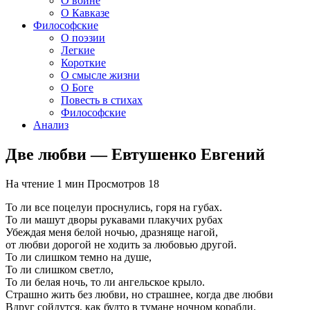
О войне
О Кавказе
Философские
О поэзии
Легкие
Короткие
О смысле жизни
О Боге
Повесть в стихах
Философские
Анализ
Две любви — Евтушенко Евгений
На чтение
1 мин
Просмотров
18
То ли все поцелуи проснулись, горя на губах.
То ли машут дворы рукавами плакучих рубах
Убеждая меня белой ночью, дразняще нагой,
от любви дорогой не ходить за любовью другой.
То ли слишком темно на душе,
То ли слишком светло,
То ли белая ночь, то ли ангельское крыло.
Страшно жить без любви, но страшнее, когда две любви
Вдруг сойдутся, как будто в тумане ночном корабли.