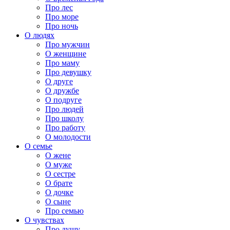
Про лес
Про море
Про ночь
О людях
Про мужчин
О женщине
Про маму
Про девушку
О друге
О дружбе
О подруге
Про людей
Про школу
Про работу
О молодости
О семье
О жене
О муже
О сестре
О брате
О дочке
О сыне
Про семью
О чувствах
Про душу