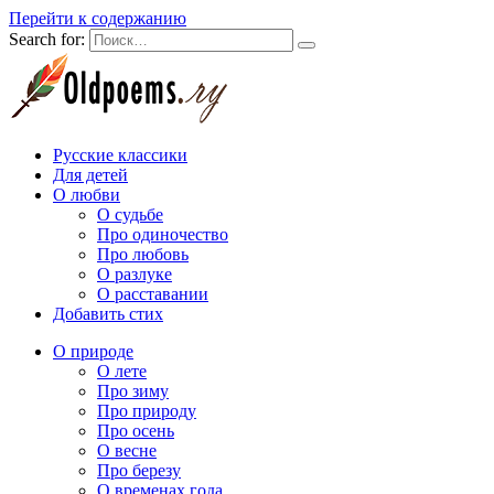
Перейти к содержанию
Search for:
Русские классики
Для детей
О любви
О судьбе
Про одиночество
Про любовь
О разлуке
О расставании
Добавить стих
О природе
О лете
Про зиму
Про природу
Про осень
О весне
Про березу
О временах года