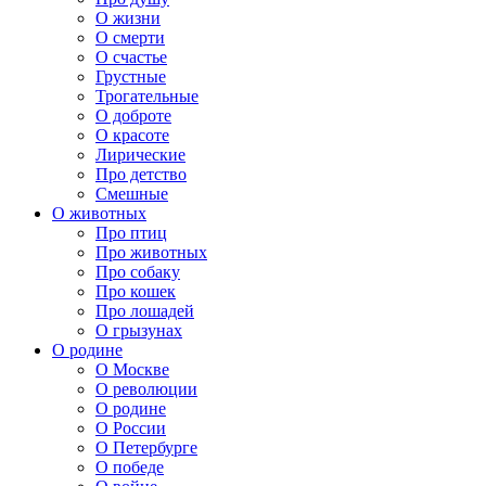
О жизни
О смерти
О счастье
Грустные
Трогательные
О доброте
О красоте
Лирические
Про детство
Смешные
О животных
Про птиц
Про животных
Про собаку
Про кошек
Про лошадей
О грызунах
О родине
О Москве
О революции
О родине
О России
О Петербурге
О победе