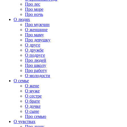
Про лес
Про море
Про ночь
О людях
Про мужчин
О женщине
Про маму
Про девушку
О друге
О дружбе
О подруге
Про людей
Про школу
Про работу
О молодости
О семье
О жене
О муже
О сестре
О брате
О дочке
О сыне
Про семью
О чувствах
Про душу