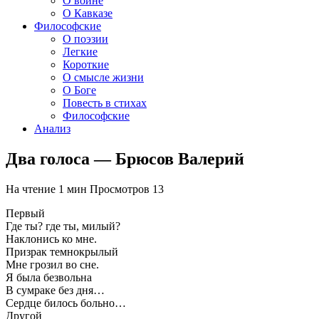
О войне
О Кавказе
Философские
О поэзии
Легкие
Короткие
О смысле жизни
О Боге
Повесть в стихах
Философские
Анализ
Два голоса — Брюсов Валерий
На чтение
1 мин
Просмотров
13
Первый
Где ты? где ты, милый?
Наклонись ко мне.
Призрак темнокрылый
Мне грозил во сне.
Я была безвольна
В сумраке без дня…
Сердце билось больно…
Другой