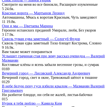
Севастополь — Ивнев Рюрик
Смотрите на меня во все бинокли, Расширьте изумленные
5
24.6к.
Красные ворота — Мартынов Леонид
Автомашины, Мчась к воротам Красным, Чуть замедляют
11
19.8к.
Они и мы — Цветаева Марина
Героини испанских преданий Умирали, любя, Без укоров
3
17.9к.
Сквозь туман едва заметный — Сологуб Федор
Сквозь туман едва заметный Тихо блещет Кострома, Словно
9
16.9к.
Вам также может понравиться
Услышит грачиная стая про зиму рассказ очевидца — Валерий
Мазманян
Костлявые клёны и ясень забыли весенние грозы, и сумрак
0
169
Вечерний город — Лисовский Александр Андреевич
Вечерний город, свет в окне, Тревожный шёпот в тишине
0
129
В небе белую пену гуси взбили крылом — Мазманян Валерий
Григорьевич
Ни разбитое блюдце, ни себя не жалей, листья-бабочки
0
15
Нурик я тебя люблю — Камила Ким