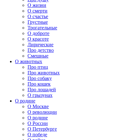
О жизни
О смерти
О счастье
Грустные
Трогательные
О доброте
О красоте
Лирические
Про детство
Смешные
О животных
Про птиц
Про животных
Про собаку
Про кошек
Про лошадей
О грызунах
О родине
О Москве
О революции
О родине
О России
О Петербурге
О победе