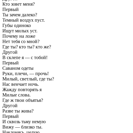
Кто зовет меня?
Первый
Ты зачем далеко?
Темный воздух пуст.
Губы одиноко
Ищут милых уст.
Почему на ложе
Нет тебя со мной?
Где ты? кто ты? кто же?
Другой
В склепе я — с тобой!
Первый
Саваном одеты
Руки, плечи, — прочь!
Милый, светлый, где ты?
Нас венчает ночь.
Жажду повторять я
Милые слова.
Где ж твои объятья?
Другой
Разве ты жива?
Первый
И сквозь тьму немую
Вижу — близко ты.
Наклонясь, целую