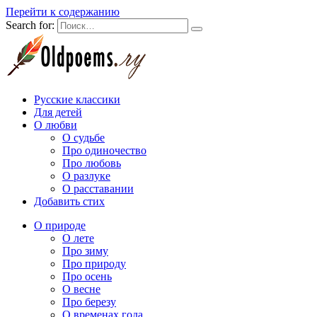
Перейти к содержанию
Search for:
Русские классики
Для детей
О любви
О судьбе
Про одиночество
Про любовь
О разлуке
О расставании
Добавить стих
О природе
О лете
Про зиму
Про природу
Про осень
О весне
Про березу
О временах года