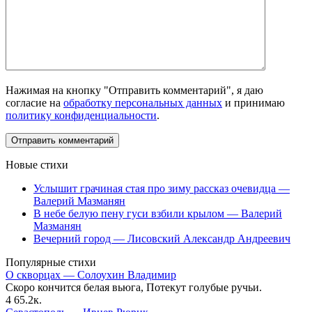
Нажимая на кнопку "Отправить комментарий", я даю
согласие на
обработку персональных данных
и принимаю
политику конфиденциальности
.
Новые стихи
Услышит грачиная стая про зиму рассказ очевидца —
Валерий Мазманян
В небе белую пену гуси взбили крылом — Валерий
Мазманян
Вечерний город — Лисовский Александр Андреевич
Популярные стихи
О скворцах — Солоухин Владимир
Скоро кончится белая вьюга, Потекут голубые ручьи.
4
65.2к.