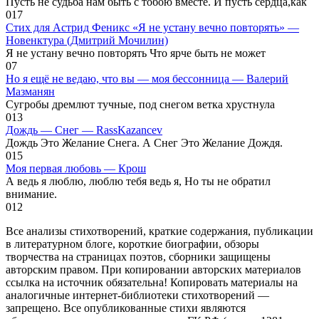
Пусть не судьба нам быть с тобою вместе. И пусть сердца,как
0
17
Стих для Астрид Феникс «Я не устану вечно повторять» —
Новенктура (Дмитрий Мочилин)
Я не устану вечно повторять Что ярче быть не может
0
7
Но я ещё не ведаю, что вы — моя бессонница — Валерий
Мазманян
Сугробы дремлют тучные, под снегом ветка хрустнула
0
13
Дождь — Снег — RassKazancev
Дождь Это Желание Снега. А Снег Это Желание Дождя.
0
15
Моя первая любовь — Крош
А ведь я люблю, люблю тебя ведь я, Но ты не обратил
внимание.
0
12
Все анализы стихотворений, краткие содержания, публикации
в литературном блоге, короткие биографии, обзоры
творчества на страницах поэтов, сборники защищены
авторским правом. При копировании авторских материалов
ссылка на источник обязательна! Копировать материалы на
аналогичные интернет-библиотеки стихотворений —
запрещено. Все опубликованные стихи являются