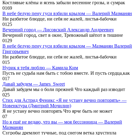
Костлявые клёны и ясень забыли весенние грозы, и сумрак
0
169
В небе белую пену гуси взбили крылом — Валерий Мазманян
Ни разбитое блюдце, ни себя не жалей, листья-бабочки
0
125
Вечерний город — Лисовский Александр Андреевич
Вечерний город, свет в окне, Тревожный шёпот в тишине
0
129
В небе белую пену гуси взбили крылом — Мазманян Валерий
Григорьевич
Ни разбитое блюдце, ни себя не жалей, листья-бабочки
0
15
Нурик я тебя люблю — Камила Ким
Пусть не судьба нам быть с тобою вместе. И пусть сердца,как
0
17
Давай забудем — James_Sweet
Давай забудем мы о боли прежней Что каждый раз изводит
0
25
Стих для Астрид Феникс «Я не устану вечно повторять» —
Новенктура (Дмитрий Мочилин)
Я не устану вечно повторять Что ярче быть не может
0
7
Но я ещё не ведаю, что вы — моя бессонница — Валерий
Мазманян
Сугробы дремлют тучные, под снегом ветка хрустнула