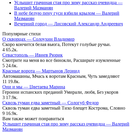
Услышит грачиная стая про зиму рассказ очевидца —
Валерий Мазманян
В небе белую пену гуси взбили крылом — Валерий
Мазманян
Вечерний город — Лисовский Александр Андреевич
Популярные стихи
О скворцах — Солоухин Владимир
Скоро кончится белая вьюга, Потекут голубые ручьи.
4
65.2к.
Севастополь — Ивнев Рюрик
Смотрите на меня во все бинокли, Расширьте изумленные
5
24.6к.
Красные ворота — Мартынов Леонид
Автомашины, Мчась к воротам Красным, Чуть замедляют
11
19.8к.
Они и мы — Цветаева Марина
Героини испанских преданий Умирали, любя, Без укоров
3
17.9к.
Сквозь туман едва заметный — Сологуб Федор
Сквозь туман едва заметный Тихо блещет Кострома, Словно
9
16.9к.
Вам также может понравиться
Услышит грачиная стая про зиму рассказ очевидца — Валерий
Мазманян