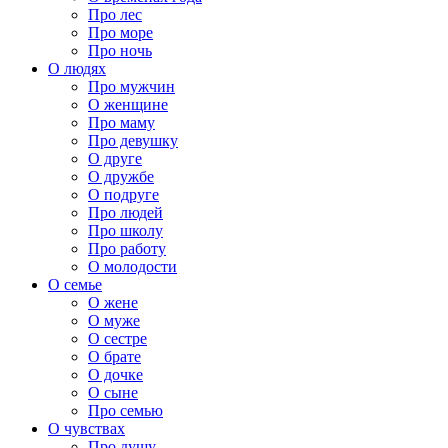
Про лес
Про море
Про ночь
О людях
Про мужчин
О женщине
Про маму
Про девушку
О друге
О дружбе
О подруге
Про людей
Про школу
Про работу
О молодости
О семье
О жене
О муже
О сестре
О брате
О дочке
О сыне
Про семью
О чувствах
Про душу