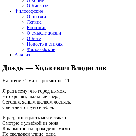
О войне
О Кавказе
Философские
О поэзии
Легкие
Короткие
О смысле жизни
О Боге
Повесть в стихах
Философские
Анализ
Дождь — Ходасевич Владислав
На чтение
1 мин
Просмотров
11
Я рад всему: что город вымок,
Что крыши, пыльные вчера,
Сегодня, ясным шелком лоснясь,
Свергают струи серебра.
Я рад, что страсть моя иссякла.
Смотрю с улыбкой из окна,
Как быстро ты проходишь мимо
По скользкой улице, одна.