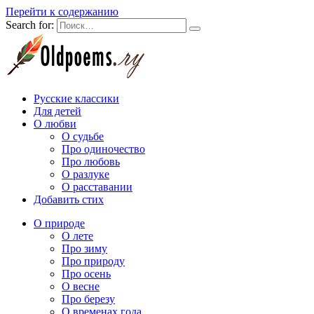
Перейти к содержанию
Search for:
Русские классики
Для детей
О любви
О судьбе
Про одиночество
Про любовь
О разлуке
О расставании
Добавить стих
О природе
О лете
Про зиму
Про природу
Про осень
О весне
Про березу
О временах года