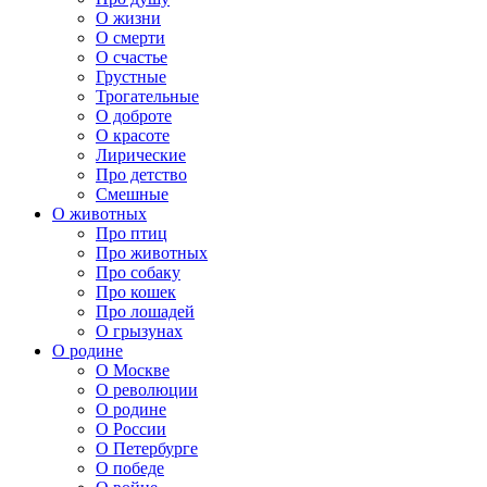
О жизни
О смерти
О счастье
Грустные
Трогательные
О доброте
О красоте
Лирические
Про детство
Смешные
О животных
Про птиц
Про животных
Про собаку
Про кошек
Про лошадей
О грызунах
О родине
О Москве
О революции
О родине
О России
О Петербурге
О победе