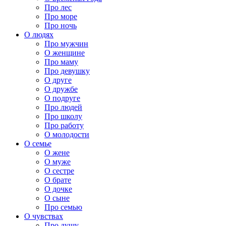
Про лес
Про море
Про ночь
О людях
Про мужчин
О женщине
Про маму
Про девушку
О друге
О дружбе
О подруге
Про людей
Про школу
Про работу
О молодости
О семье
О жене
О муже
О сестре
О брате
О дочке
О сыне
Про семью
О чувствах
Про душу