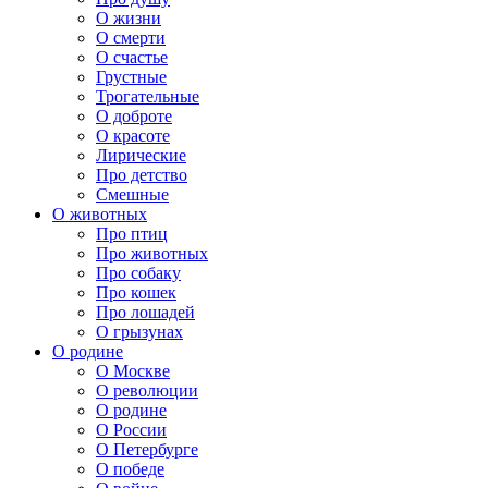
О жизни
О смерти
О счастье
Грустные
Трогательные
О доброте
О красоте
Лирические
Про детство
Смешные
О животных
Про птиц
Про животных
Про собаку
Про кошек
Про лошадей
О грызунах
О родине
О Москве
О революции
О родине
О России
О Петербурге
О победе