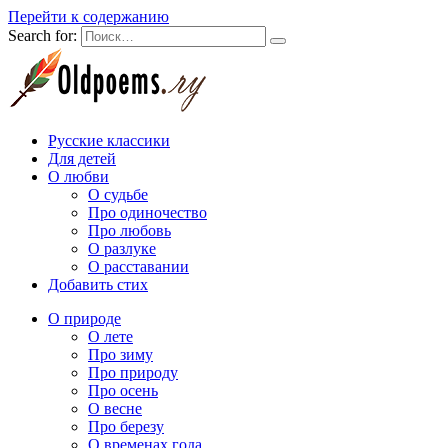
Перейти к содержанию
Search for:
Русские классики
Для детей
О любви
О судьбе
Про одиночество
Про любовь
О разлуке
О расставании
Добавить стих
О природе
О лете
Про зиму
Про природу
Про осень
О весне
Про березу
О временах года