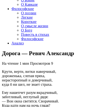
О войне
О Кавказе
Философские
О поэзии
Легкие
Короткие
О смысле жизни
О Боге
Повесть в стихах
Философские
Анализ
Дорога — Ревич Александр
На чтение
1 мин
Просмотров
9
Крути, верти, витки наверчивай,
дороженька, слепая пряха,
нерасторопный и доверчивый,
куда б ни шел, не знает страха.
Ему нашепчет разум вкрадчивый,
заботливый, неглупый дядя:
— Вон окна светятся. Сворачивай.
Куда идти нам на ночь глядя?