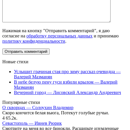
Нажимая на кнопку "Отправить комментарий", я даю
согласие на
обработку персональных данных
и принимаю
политику конфиденциальности
.
Новые стихи
Услышит грачиная стая про зиму рассказ очевидца —
Валерий Мазманян
В небе белую пену гуси взбили крылом — Валерий
Мазманян
Вечерний город — Лисовский Александр Андреевич
Популярные стихи
О скворцах — Солоухин Владимир
Скоро кончится белая вьюга, Потекут голубые ручьи.
4
65.2к.
Севастополь — Ивнев Рюрик
Смотрите на меня во все бинокли, Расширьте изумленные