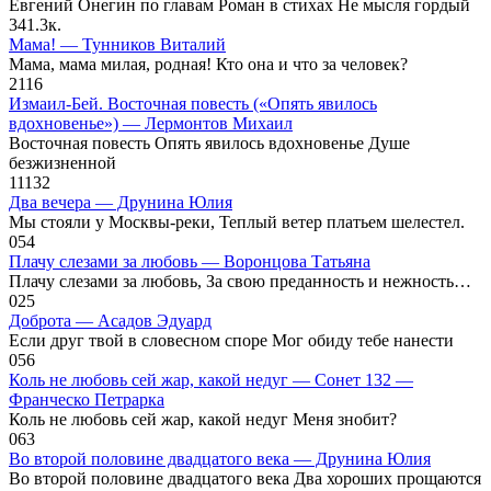
Евгений Онегин по главам Роман в стихах Не мысля гордый
34
1.3к.
Мама! — Тунников Виталий
Мама, мама милая, родная! Кто она и что за человек?
2
116
Измаил-Бей. Восточная повесть («Опять явилось
вдохновенье») — Лермонтов Михаил
Восточная повесть Опять явилось вдохновенье Душе
безжизненной
11
132
Два вечера — Друнина Юлия
Мы стояли у Москвы-реки, Теплый ветер платьем шелестел.
0
54
Плачу слезами за любовь — Воронцова Татьяна
Плачу слезами за любовь, За свою преданность и нежность…
0
25
Доброта — Асадов Эдуард
Если друг твой в словесном споре Мог обиду тебе нанести
0
56
Коль не любовь сей жар, какой недуг — Сонет 132 —
Франческо Петрарка
Коль не любовь сей жар, какой недуг Меня знобит?
0
63
Во второй половине двадцатого века — Друнина Юлия
Во второй половине двадцатого века Два хороших прощаются