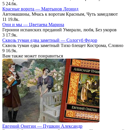
5
24.6к.
Красные ворота — Мартынов Леонид
Автомашины, Мчась к воротам Красным, Чуть замедляют
11
19.8к.
Они и мы — Цветаева Марина
Героини испанских преданий Умирали, любя, Без укоров
3
17.9к.
Сквозь туман едва заметный — Сологуб Федор
Сквозь туман едва заметный Тихо блещет Кострома, Словно
9
16.9к.
Вам также может понравиться
Евгений Онегин — Пушкин Александр