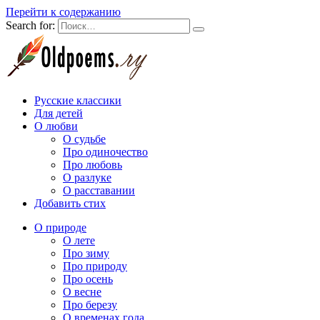
Перейти к содержанию
Search for:
Русские классики
Для детей
О любви
О судьбе
Про одиночество
Про любовь
О разлуке
О расставании
Добавить стих
О природе
О лете
Про зиму
Про природу
Про осень
О весне
Про березу
О временах года