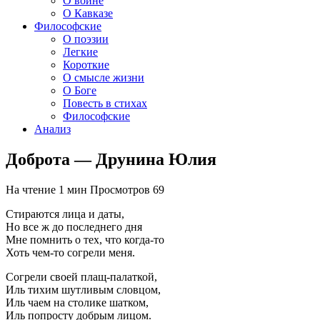
О войне
О Кавказе
Философские
О поэзии
Легкие
Короткие
О смысле жизни
О Боге
Повесть в стихах
Философские
Анализ
Доброта — Друнина Юлия
На чтение
1 мин
Просмотров
69
Стираются лица и даты,
Но все ж до последнего дня
Мне помнить о тех, что когда-то
Хоть чем-то согрели меня.
Согрели своей плащ-палаткой,
Иль тихим шутливым словцом,
Иль чаем на столике шатком,
Иль попросту добрым лицом.