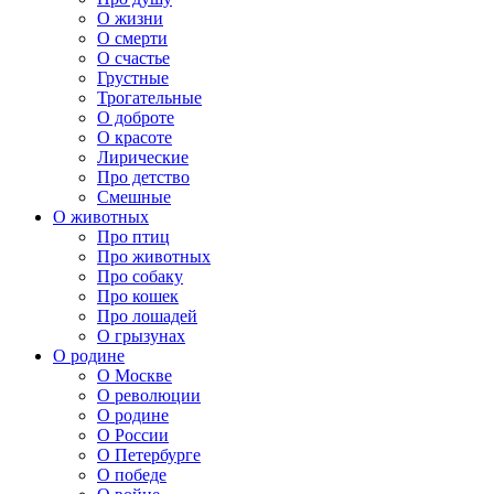
О жизни
О смерти
О счастье
Грустные
Трогательные
О доброте
О красоте
Лирические
Про детство
Смешные
О животных
Про птиц
Про животных
Про собаку
Про кошек
Про лошадей
О грызунах
О родине
О Москве
О революции
О родине
О России
О Петербурге
О победе