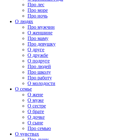
Про лес
Про море
Про ночь
О людях
Про мужчин
О женщине
Про маму
Про девушку
О друге
О дружбе
О подруге
Про людей
Про школу
Про работу
О молодости
О семье
О жене
О муже
О сестре
О брате
О дочке
О сыне
Про семью
О чувствах
Про душу