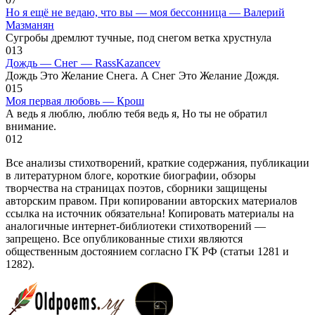
Но я ещё не ведаю, что вы — моя бессонница — Валерий
Мазманян
Сугробы дремлют тучные, под снегом ветка хрустнула
0
13
Дождь — Снег — RassKazancev
Дождь Это Желание Снега. А Снег Это Желание Дождя.
0
15
Моя первая любовь — Крош
А ведь я люблю, люблю тебя ведь я, Но ты не обратил
внимание.
0
12
Все анализы стихотворений, краткие содержания, публикации
в литературном блоге, короткие биографии, обзоры
творчества на страницах поэтов, сборники защищены
авторским правом. При копировании авторских материалов
ссылка на источник обязательна! Копировать материалы на
аналогичные интернет-библиотеки стихотворений —
запрещено. Все опубликованные стихи являются
общественным достоянием согласно ГК РФ (статьи 1281 и
1282).