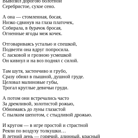
Вывозил дорогою болотной
Серебристое, сухое сено.
А она — стомленная, босая,
Низко сдвинув на глаза платочек,
Собирала, в бурачок бросая,
Огненные ягоды меж кочек.
Отговариваясь усталью и спешкой,
Подвезти она вдруг попросила.
С ласковой и грозною усмешкой
Он кивнул и на воз поднял с силой.
Там шутя, застенчиво и грубо,
Сразу обнял в пышной, душной груде.
Целовал малиновые губы,
Трогал круглые девичьи груди.
А потом они встречались часто
За дремливой, золотистой рожью,
Обнимаясь до луны глазастой
С пылким шепотом, с стыдливой дрожью.
И кругом — в игре простой и страстной
Реяли по воздуху толкушки…
В летний день — горячий, длинный, красный