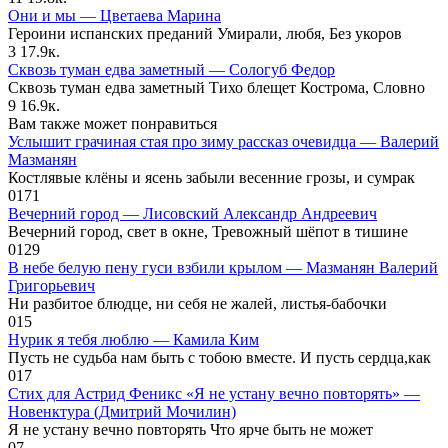
Они и мы — Цветаева Марина
Героини испанских преданий Умирали, любя, Без укоров
3
17.9к.
Сквозь туман едва заметный — Сологуб Федор
Сквозь туман едва заметный Тихо блещет Кострома, Словно
9
16.9к.
Вам также может понравиться
Услышит грачиная стая про зиму рассказ очевидца — Валерий
Мазманян
Костлявые клёны и ясень забыли весенние грозы, и сумрак
0
171
Вечерний город — Лисовский Александр Андреевич
Вечерний город, свет в окне, Тревожный шёпот в тишине
0
129
В небе белую пену гуси взбили крылом — Мазманян Валерий
Григорьевич
Ни разбитое блюдце, ни себя не жалей, листья-бабочки
0
15
Нурик я тебя люблю — Камила Ким
Пусть не судьба нам быть с тобою вместе. И пусть сердца,как
0
17
Стих для Астрид Феникс «Я не устану вечно повторять» —
Новенктура (Дмитрий Мочилин)
Я не устану вечно повторять Что ярче быть не может
0
7