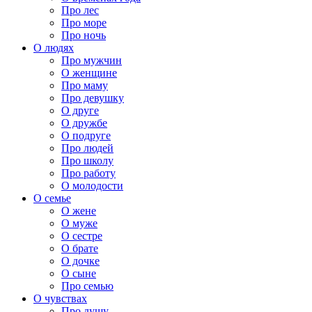
Про лес
Про море
Про ночь
О людях
Про мужчин
О женщине
Про маму
Про девушку
О друге
О дружбе
О подруге
Про людей
Про школу
Про работу
О молодости
О семье
О жене
О муже
О сестре
О брате
О дочке
О сыне
Про семью
О чувствах
Про душу