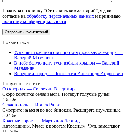
Нажимая на кнопку "Отправить комментарий", я даю
согласие на
обработку персональных данных
и принимаю
политику конфиденциальности
.
Новые стихи
Услышит грачиная стая про зиму рассказ очевидца —
Валерий Мазманян
В небе белую пену гуси взбили крылом — Валерий
Мазманян
Вечерний город — Лисовский Александр Андреевич
Популярные стихи
О скворцах — Солоухин Владимир
Скоро кончится белая вьюга, Потекут голубые ручьи.
4
65.2к.
Севастополь — Ивнев Рюрик
Смотрите на меня во все бинокли, Расширьте изумленные
5
24.6к.
Красные ворота — Мартынов Леонид
Автомашины, Мчась к воротам Красным, Чуть замедляют
11
19.8к.