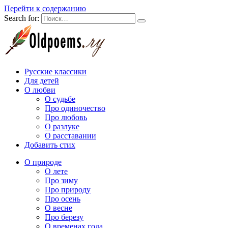
Перейти к содержанию
Search for:
Русские классики
Для детей
О любви
О судьбе
Про одиночество
Про любовь
О разлуке
О расставании
Добавить стих
О природе
О лете
Про зиму
Про природу
Про осень
О весне
Про березу
О временах года