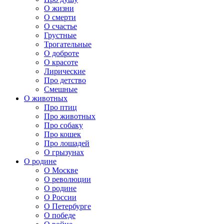
О жизни
О смерти
О счастье
Грустные
Трогательные
О доброте
О красоте
Лирические
Про детство
Смешные
О животных
Про птиц
Про животных
Про собаку
Про кошек
Про лошадей
О грызунах
О родине
О Москве
О революции
О родине
О России
О Петербурге
О победе