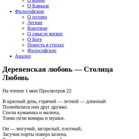
О войне
О Кавказе
Философские
О поэзии
Легкие
Короткие
О смысле жизни
О Боге
Повесть в стихах
Философские
Анализ
Деревенская любовь — Столица
Любовь
На чтение
1 мин
Просмотров
22
В красный день, горячий — летний — длинный
Полюбилнся они друг дружке.
Спели куманика и малина,
Тонко пели комары и мушки.
Он — могучий, загорелый, плотный,
Засучив порты поверх колена,