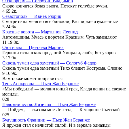
О скворцах — Солоухин Владимир
Скоро кончится белая вьюга, Потекут голубые ручьи.
4
65.2к.
Севастополь — Ивнев Рюрик
Смотрите на меня во все бинокли, Расширьте изумленные
5
24.6к.
Красные ворота — Мартынов Леонид
Автомашины, Мчась к воротам Красным, Чуть замедляют
11
19.8к.
Они и мы — Цветаева Марина
Героини испанских преданий Умирали, любя, Без укоров
3
17.9к.
Сквозь туман едва заметный — Сологуб Федор
Сквозь туман едва заметный Тихо блещет Кострома, Словно
9
16.9к.
Вам также может понравиться
Тень Анакреона — Пьер Жан Беранже
«Мы победили! — молвил юный грек, Кладя венки на свежие
могилы.
0
28
Паломничество Лизетты — Пьер Жан Беранже
— Пойдем, — сказала мне Лизетта, — К мадонне Льесской
0
25
Будущность Франции — Пьер Жан Беранже
Я дружен стал с нечистой силой, И в зеркале однажды