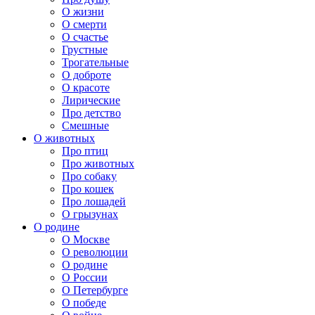
О жизни
О смерти
О счастье
Грустные
Трогательные
О доброте
О красоте
Лирические
Про детство
Смешные
О животных
Про птиц
Про животных
Про собаку
Про кошек
Про лошадей
О грызунах
О родине
О Москве
О революции
О родине
О России
О Петербурге
О победе