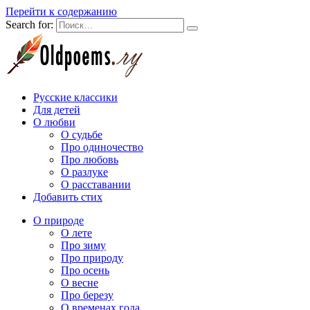
Перейти к содержанию
Search for:
Русские классики
Для детей
О любви
О судьбе
Про одиночество
Про любовь
О разлуке
О расставании
Добавить стих
О природе
О лете
Про зиму
Про природу
Про осень
О весне
Про березу
О временах года