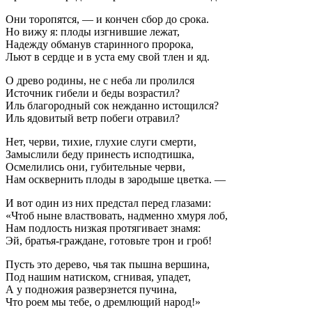
Они торопятся, — и кончен сбор до срока.
Но вижу я: плоды изгнившие лежат,
Надежду обманув старинного пророка,
Льют в сердце и в уста ему свой тлен и яд.
О древо родины, не с неба ли пролился
Источник гибели и беды возрастил?
Иль благородный сок нежданно истощился?
Иль ядовитый ветр побеги отравил?
Нет, черви, тихие, глухие слуги смерти,
Замыслили беду принесть исподтишка,
Осмелились они, губительные черви,
Нам осквернить плоды в зародыше цветка. —
И вот один из них предстал перед глазами:
«Чтоб ныне властвовать, надменно хмуря лоб,
Нам подлость низкая протягивает знамя:
Эй, братья-граждане, готовьте трон и гроб!
Пусть это дерево, чья так пышна вершина,
Под нашим натиском, сгнивая, упадет,
А у подножия разверзнется пучина,
Что роем мы тебе, о дремлющий народ!»