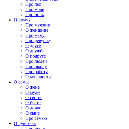
Про лес
Про море
Про ночь
О людях
Про мужчин
О женщине
Про маму
Про девушку
О друге
О дружбе
О подруге
Про людей
Про школу
Про работу
О молодости
О семье
О жене
О муже
О сестре
О брате
О дочке
О сыне
Про семью
О чувствах
Про душу