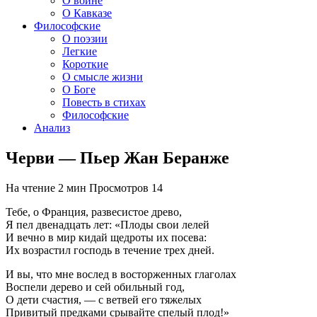
О войне
О Кавказе
Философские
О поэзии
Легкие
Короткие
О смысле жизни
О Боге
Повесть в стихах
Философские
Анализ
Черви — Пьер Жан Беранже
На чтение
2 мин
Просмотров
14
Тебе, о Франция, развесистое древо,
Я пел двенадцать лет: «Плоды свои лелей
И вечно в мир кидай щедроты их посева:
Их возрастил господь в течение трех дней.
И вы, что мне вослед в восторженных глаголах
Воспели дерево и сей обильный год,
О дети счастия, — с ветвей его тяжелых
Привитый предками срывайте спелый плод!»