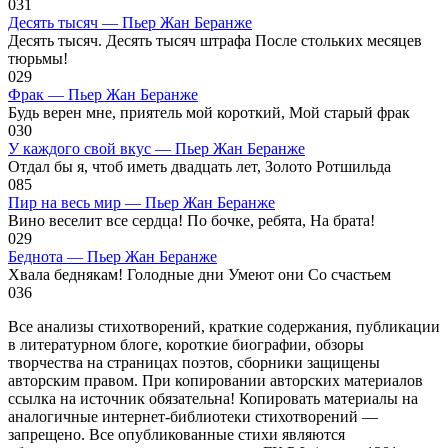
0
31
Десять тысяч — Пьер Жан Беранже
Десять тысяч. Десять тысяч штрафа После стольких месяцев
тюрьмы!
0
29
Фрак — Пьер Жан Беранже
Будь верен мне, приятель мой короткий, Мой старый фрак
0
30
У каждого свой вкус — Пьер Жан Беранже
Отдал бы я, чтоб иметь двадцать лет, Золото Ротшильда
0
85
Пир на весь мир — Пьер Жан Беранже
Вино веселит все сердца! По бочке, ребята, На брата!
0
29
Беднота — Пьер Жан Беранже
Хвала беднякам! Голодные дни Умеют они Со счастьем
0
36
Все анализы стихотворений, краткие содержания, публикации
в литературном блоге, короткие биографии, обзоры
творчества на страницах поэтов, сборники защищены
авторским правом. При копировании авторских материалов
ссылка на источник обязательна! Копировать материалы на
аналогичные интернет-библиотеки стихотворений —
запрещено. Все опубликованные стихи являются