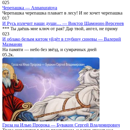
0
25
Черепашка — Annanuratova
Черепашка черепашка плавает в лесу! И не хочет черепашка
0
17
И Русь излечит наши души… — Виктор Шамонин-Версенев
*** Ты даёшь мне ключ от рая? Дар твой, ангел, не приму
0
23
И облако белым китом уйдёт в глубину синевы — Валерий
Мазманян
На памяти — небо без звёзд, и сумрачных дней
0
5.2к.
Гроза на Илью Пророка — Бувакин Сергей Владимирович