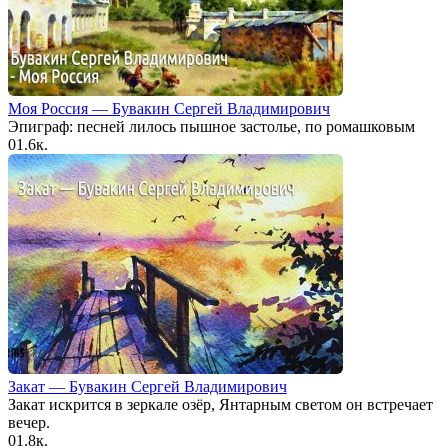
Моя Россия — Бувакин Сергей Владимирович
Эпиграф: песней лилось пышное застолье, по ромашковым
0
1.6к.
Закат — Бувакин Сергей Владимирович
Закат искрится в зеркале озёр, Янтарным светом он встречает
вечер.
0
1.8к.