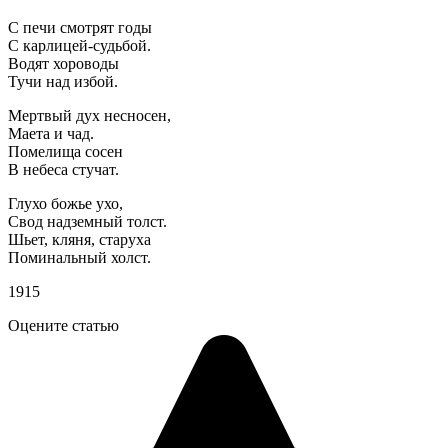
С печи смотрят годы
С карлицей-судьбой.
Водят хороводы
Тучи над избой.
Мертвый дух несносен,
Маета и чад.
Помелища сосен
В небеса стучат.
Глухо божье ухо,
Свод надземный толст.
Шьет, кляня, старуха
Поминальный холст.
1915
Оцените статью