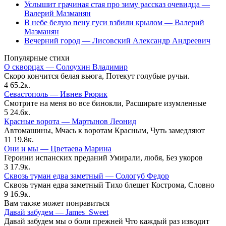
Услышит грачиная стая про зиму рассказ очевидца —
Валерий Мазманян
В небе белую пену гуси взбили крылом — Валерий
Мазманян
Вечерний город — Лисовский Александр Андреевич
Популярные стихи
О скворцах — Солоухин Владимир
Скоро кончится белая вьюга, Потекут голубые ручьи.
4
65.2к.
Севастополь — Ивнев Рюрик
Смотрите на меня во все бинокли, Расширьте изумленные
5
24.6к.
Красные ворота — Мартынов Леонид
Автомашины, Мчась к воротам Красным, Чуть замедляют
11
19.8к.
Они и мы — Цветаева Марина
Героини испанских преданий Умирали, любя, Без укоров
3
17.9к.
Сквозь туман едва заметный — Сологуб Федор
Сквозь туман едва заметный Тихо блещет Кострома, Словно
9
16.9к.
Вам также может понравиться
Давай забудем — James_Sweet
Давай забудем мы о боли прежней Что каждый раз изводит