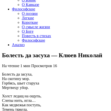
О войне
О Кавказе
Философские
О поэзии
Легкие
Короткие
О смысле жизни
О Боге
Повесть в стихах
Философские
Анализ
Болесть да засуха — Клюев Николай
На чтение
1 мин
Просмотров
16
Болесть да засуха,
На скотину мор.
Горбясь, шьет старуха
Мертвецу убор.
Холст ледащ на ощупь,
Слепы нить, игла…
Как медвежья поступь,
Темень тяжела.