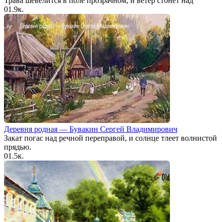
Трава шевелится в поле прозрачном, и ветер стонет над
0
1.9к.
Деревня родная — Бувакин Сергей Владимирович
Закат погас над речной переправой, и солнце тлеет волнистой
прядью.
0
1.5к.