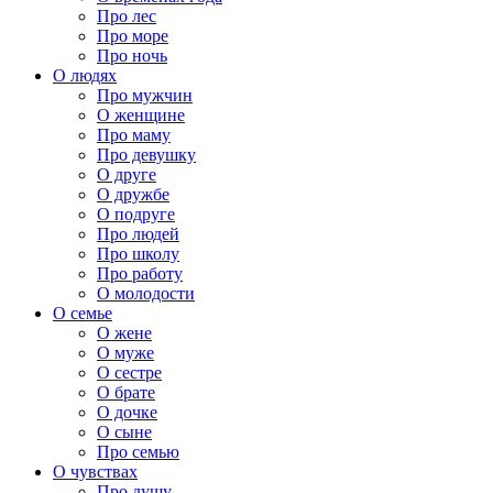
Про лес
Про море
Про ночь
О людях
Про мужчин
О женщине
Про маму
Про девушку
О друге
О дружбе
О подруге
Про людей
Про школу
Про работу
О молодости
О семье
О жене
О муже
О сестре
О брате
О дочке
О сыне
Про семью
О чувствах
Про душу