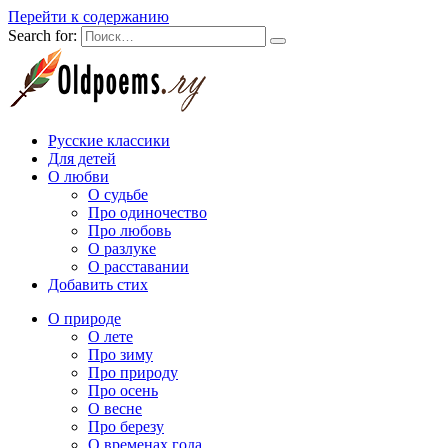
Перейти к содержанию
Search for:
Русские классики
Для детей
О любви
О судьбе
Про одиночество
Про любовь
О разлуке
О расставании
Добавить стих
О природе
О лете
Про зиму
Про природу
Про осень
О весне
Про березу
О временах года