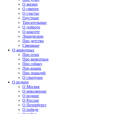
О жизни
О смерти
О счастье
Грустные
Трогательные
О доброте
О красоте
Лирические
Про детство
Смешные
О животных
Про птиц
Про животных
Про собаку
Про кошек
Про лошадей
О грызунах
О родине
О Москве
О революции
О родине
О России
О Петербурге
О победе