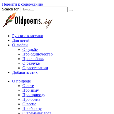
Перейти к содержанию
Search for:
Русские классики
Для детей
О любви
О судьбе
Про одиночество
Про любовь
О разлуке
О расставании
Добавить стих
О природе
О лете
Про зиму
Про природу
Про осень
О весне
Про березу
О временах года