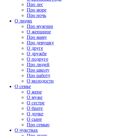
Про лес
Про море
Про ночь
О людях
Про мужчин
О женщине
Про маму
Про девушку
О друге
О дружбе
О подруге
Про людей
Про школу
Про работу
О молодости
О семье
О жене
О муже
О сестре
О брате
О дочке
О сыне
Про семью
О чувствах
Про душу