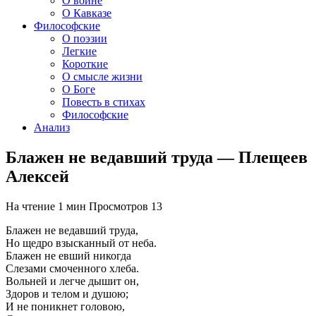
О войне
О Кавказе
Философские
О поэзии
Легкие
Короткие
О смысле жизни
О Боге
Повесть в стихах
Философские
Анализ
Блажен не ведавший труда — Плещеев
Алексей
На чтение
1 мин
Просмотров
13
Блажен не ведавший труда,
Но щедро взысканный от неба.
Блажен не евший никогда
Слезами смоченного хлеба.
Вольней и легче дышит он,
Здоров и телом и душою;
И не поникнет головою,