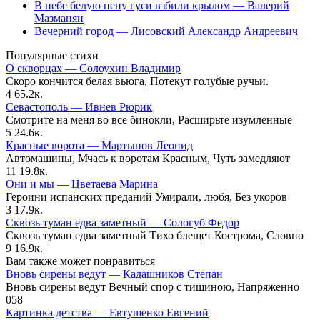
В небе белую пену гуси взбили крылом — Валерий
Мазманян
Вечерний город — Лисовский Александр Андреевич
Популярные стихи
О скворцах — Солоухин Владимир
Скоро кончится белая вьюга, Потекут голубые ручьи.
4
65.2к.
Севастополь — Ивнев Рюрик
Смотрите на меня во все бинокли, Расширьте изумленные
5
24.6к.
Красные ворота — Мартынов Леонид
Автомашины, Мчась к воротам Красным, Чуть замедляют
11
19.8к.
Они и мы — Цветаева Марина
Героини испанских преданий Умирали, любя, Без укоров
3
17.9к.
Сквозь туман едва заметный — Сологуб Федор
Сквозь туман едва заметный Тихо блещет Кострома, Словно
9
16.9к.
Вам также может понравиться
Вновь сирены ведут — Кадашников Степан
Вновь сирены ведут Вечный спор с тишиною, Напряженно
0
58
Картинка детства — Евтушенко Евгений