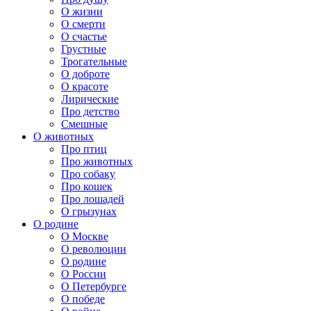
О жизни
О смерти
О счастье
Грустные
Трогательные
О доброте
О красоте
Лирические
Про детство
Смешные
О животных
Про птиц
Про животных
Про собаку
Про кошек
Про лошадей
О грызунах
О родине
О Москве
О революции
О родине
О России
О Петербурге
О победе