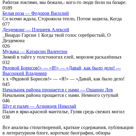
Работая локтями, мы бежали,- кого-то люди били на базаре.
0
189
Белая роза — Федоров Василий
Со всеми ждала, Сторожила тепло, Потом зацвела, Когда
0
77
Дездемоне — Плещеев Алексей
_Виардо Гарсии 1 Когда твой голос серебристый, О
Дездемона
0
26
Музыка — Катарсин Валентин
Зимой в тайге у толстоногих елей, морозом раскалённых
0
32
Рядовой Борисов!» — «Я!» — «Давай, как было дело! —
Высоцкий Владимир
x x «Рядовой Борисов!» — «Я!» — «Давай, как было дело!
0
45
Начальник района прощается с нами — Ошанин Лев
Начальник района прощается с нами. Немного сутулый
0
46
Шут и палач — Агнивцев Николай
Палач в ярко-красной мантилье, Гуляя средь свежих могил
0
38
Все анализы стихотворений, краткие содержания, публикации
в литературном блоге, короткие биографии, обзоры