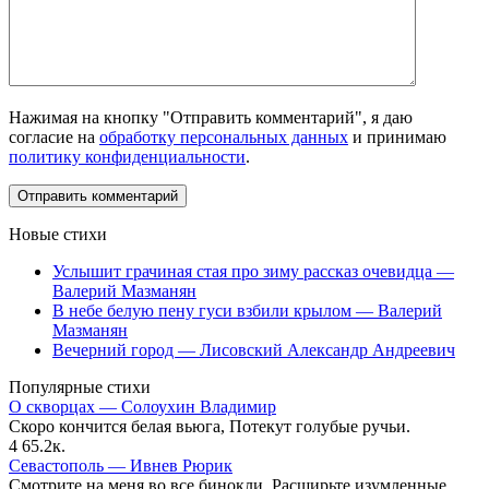
Нажимая на кнопку "Отправить комментарий", я даю
согласие на
обработку персональных данных
и принимаю
политику конфиденциальности
.
Новые стихи
Услышит грачиная стая про зиму рассказ очевидца —
Валерий Мазманян
В небе белую пену гуси взбили крылом — Валерий
Мазманян
Вечерний город — Лисовский Александр Андреевич
Популярные стихи
О скворцах — Солоухин Владимир
Скоро кончится белая вьюга, Потекут голубые ручьи.
4
65.2к.
Севастополь — Ивнев Рюрик
Смотрите на меня во все бинокли, Расширьте изумленные