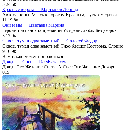
5
24.6к.
Красные ворота — Мартынов Леонид
Автомашины, Мчась к воротам Красным, Чуть замедляют
11
19.8к.
Они и мы — Цветаева Марина
Героини испанских преданий Умирали, любя, Без укоров
3
17.9к.
Сквозь туман едва заметный — Сологуб Федор
Сквозь туман едва заметный Тихо блещет Кострома, Словно
9
16.9к.
Вам также может понравиться
Дождь — Снег — RassKazancev
Дождь Это Желание Снега. А Снег Это Желание Дождя.
0
15