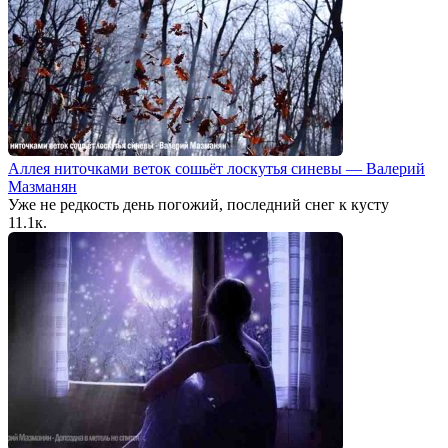
Аллея ниточками веток сошьёт лоскутья синевы — Валерий
Мазманян
Уже не редкость день погожий, последний снег к кусту
1
1.1к.