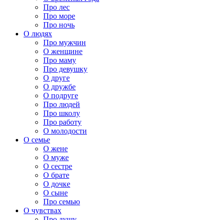
Про лес
Про море
Про ночь
О людях
Про мужчин
О женщине
Про маму
Про девушку
О друге
О дружбе
О подруге
Про людей
Про школу
Про работу
О молодости
О семье
О жене
О муже
О сестре
О брате
О дочке
О сыне
Про семью
О чувствах
Про душу