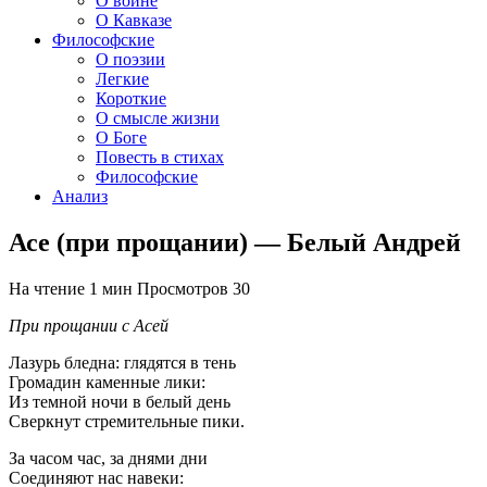
О войне
О Кавказе
Философские
О поэзии
Легкие
Короткие
О смысле жизни
О Боге
Повесть в стихах
Философские
Анализ
Асе (при прощании) — Белый Андрей
На чтение
1 мин
Просмотров
30
При прощании с Асей
Лазурь бледна: глядятся в тень
Громадин каменные лики:
Из темной ночи в белый день
Сверкнут стремительные пики.
За часом час, за днями дни
Соединяют нас навеки: