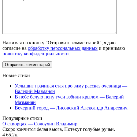
Нажимая на кнопку "Отправить комментарий", я даю
согласие на
обработку персональных данных
и принимаю
политику конфиденциальности
.
Новые стихи
Услышит грачиная стая про зиму рассказ очевидца —
Валерий Мазманян
В небе белую пену гуси взбили крылом — Валерий
Мазманян
Вечерний город — Лисовский Александр Андреевич
Популярные стихи
О скворцах — Солоухин Владимир
Скоро кончится белая вьюга, Потекут голубые ручьи.
4
65.2к.