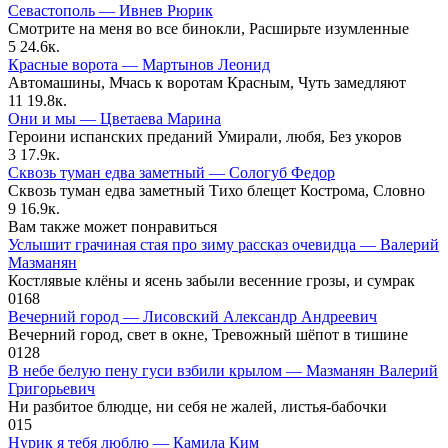
Севастополь — Ивнев Рюрик
Смотрите на меня во все бинокли, Расширьте изумленные
5
24.6к.
Красные ворота — Мартынов Леонид
Автомашины, Мчась к воротам Красным, Чуть замедляют
11
19.8к.
Они и мы — Цветаева Марина
Героини испанских преданий Умирали, любя, Без укоров
3
17.9к.
Сквозь туман едва заметный — Сологуб Федор
Сквозь туман едва заметный Тихо блещет Кострома, Словно
9
16.9к.
Вам также может понравиться
Услышит грачиная стая про зиму рассказ очевидца — Валерий
Мазманян
Костлявые клёны и ясень забыли весенние грозы, и сумрак
0
168
Вечерний город — Лисовский Александр Андреевич
Вечерний город, свет в окне, Тревожный шёпот в тишине
0
128
В небе белую пену гуси взбили крылом — Мазманян Валерий
Григорьевич
Ни разбитое блюдце, ни себя не жалей, листья-бабочки
0
15
Нурик я тебя люблю — Камила Ким