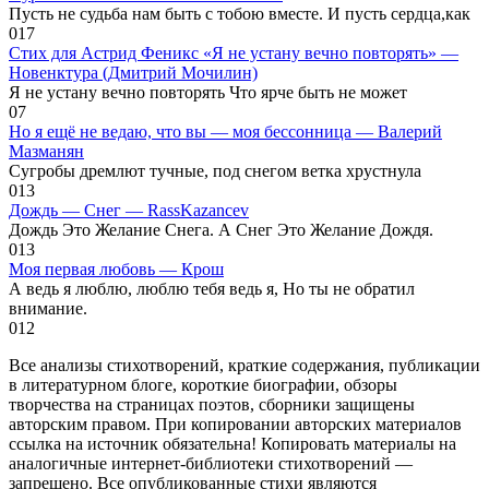
Пусть не судьба нам быть с тобою вместе. И пусть сердца,как
0
17
Стих для Астрид Феникс «Я не устану вечно повторять» —
Новенктура (Дмитрий Мочилин)
Я не устану вечно повторять Что ярче быть не может
0
7
Но я ещё не ведаю, что вы — моя бессонница — Валерий
Мазманян
Сугробы дремлют тучные, под снегом ветка хрустнула
0
13
Дождь — Снег — RassKazancev
Дождь Это Желание Снега. А Снег Это Желание Дождя.
0
13
Моя первая любовь — Крош
А ведь я люблю, люблю тебя ведь я, Но ты не обратил
внимание.
0
12
Все анализы стихотворений, краткие содержания, публикации
в литературном блоге, короткие биографии, обзоры
творчества на страницах поэтов, сборники защищены
авторским правом. При копировании авторских материалов
ссылка на источник обязательна! Копировать материалы на
аналогичные интернет-библиотеки стихотворений —
запрещено. Все опубликованные стихи являются