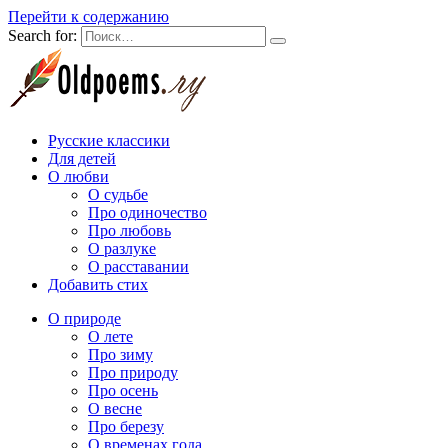
Перейти к содержанию
Search for:
Русские классики
Для детей
О любви
О судьбе
Про одиночество
Про любовь
О разлуке
О расставании
Добавить стих
О природе
О лете
Про зиму
Про природу
Про осень
О весне
Про березу
О временах года