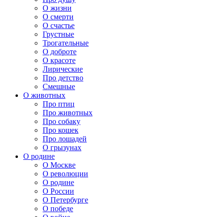
О жизни
О смерти
О счастье
Грустные
Трогательные
О доброте
О красоте
Лирические
Про детство
Смешные
О животных
Про птиц
Про животных
Про собаку
Про кошек
Про лошадей
О грызунах
О родине
О Москве
О революции
О родине
О России
О Петербурге
О победе