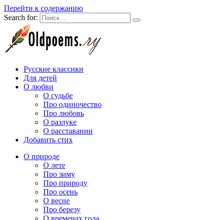
Перейти к содержанию
Search for:
Русские классики
Для детей
О любви
О судьбе
Про одиночество
Про любовь
О разлуке
О расставании
Добавить стих
О природе
О лете
Про зиму
Про природу
Про осень
О весне
Про березу
О временах года