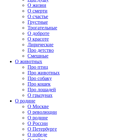
О жизни
О смерти
О счастье
Грустные
Трогательные
О доброте
О красоте
Лирические
Про детство
Смешные
О животных
Про птиц
Про животных
Про собаку
Про кошек
Про лошадей
О грызунах
О родине
О Москве
О революции
О родине
О России
О Петербурге
О победе