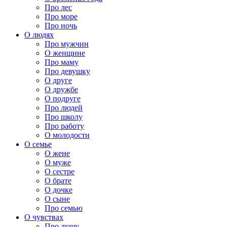
Про лес
Про море
Про ночь
О людях
Про мужчин
О женщине
Про маму
Про девушку
О друге
О дружбе
О подруге
Про людей
Про школу
Про работу
О молодости
О семье
О жене
О муже
О сестре
О брате
О дочке
О сыне
Про семью
О чувствах
Про душу