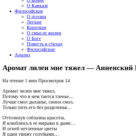
О войне
О Кавказе
Философские
О поэзии
Легкие
Короткие
О смысле жизни
О Боге
Повесть в стихах
Философские
Анализ
Аромат лилеи мне тяжел — Анненский
На чтение
1 мин
Просмотров
14
Аромат лилеи мне тяжел,
Потому что в нем таится тленье…
Лучше смол дыханье, синих смол,
Только пить его без разделенья…
Оттолкнув соблазны красоты,
Я влюблюсь в ее миражи в дыме…
И огней нетленные цветы
Я один увижу голубыми…