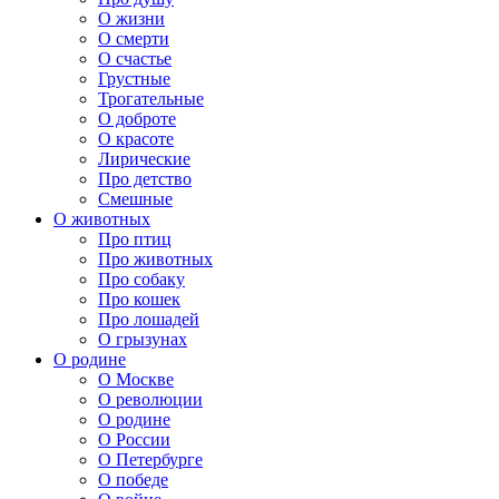
О жизни
О смерти
О счастье
Грустные
Трогательные
О доброте
О красоте
Лирические
Про детство
Смешные
О животных
Про птиц
Про животных
Про собаку
Про кошек
Про лошадей
О грызунах
О родине
О Москве
О революции
О родине
О России
О Петербурге
О победе