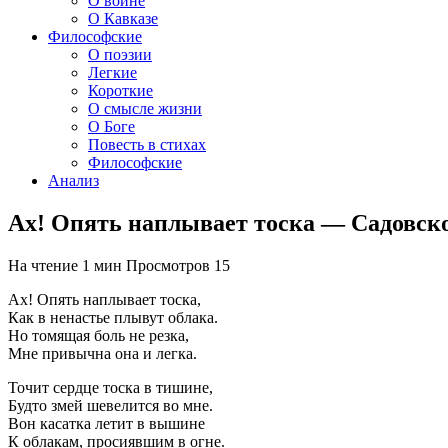
О войне
О Кавказе
Философские
О поэзии
Легкие
Короткие
О смысле жизни
О Боге
Повесть в стихах
Философские
Анализ
Ах! Опять наплывает тоска — Садовск
На чтение
1 мин
Просмотров
15
Ах! Опять наплывает тоска,
Как в ненастье плывут облака.
Но томящая боль не резка,
Мне привычна она и легка.
Точит сердце тоска в тишине,
Будто змей шевелится во мне.
Вон касатка летит в вышине
К облакам, просиявшим в огне.