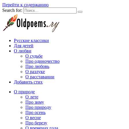
Перейти к содержанию
Search for:
Русские классики
Для детей
О любви
О судьбе
Про одиночество
Про любовь
О разлуке
О расставании
Добавить стих
О природе
О лете
Про зиму
Про природу
Про осень
О весне
Про березу
О временах года