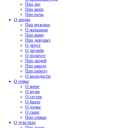
Про лес
Про море
Про ночь
О людях
Про мужчин
О женщине
Про маму
Про девушку
О друге
О дружбе
О подруге
Про людей
Про школу
Про работу
О молодости
О семье
О жене
О муже
О сестре
О брате
О дочке
О сыне
Про семью
О чувствах
Про душу