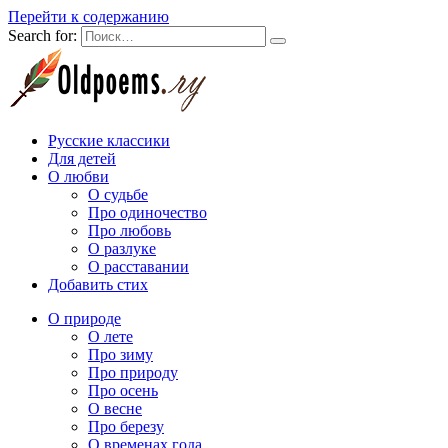
Перейти к содержанию
Search for:
Русские классики
Для детей
О любви
О судьбе
Про одиночество
Про любовь
О разлуке
О расставании
Добавить стих
О природе
О лете
Про зиму
Про природу
Про осень
О весне
Про березу
О временах года