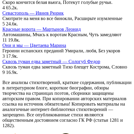
Скоро кончится белая вьюга, Потекут голубые ручьи.
4
65.2к.
Севастополь — Ивнев Рюрик
Смотрите на меня во все бинокли, Расширьте изумленные
5
24.6к.
Красные ворота — Мартынов Леонид
Автомашины, Мчась к воротам Красным, Чуть замедляют
11
19.8к.
Они и мы — Цветаева Марина
Героини испанских преданий Умирали, любя, Без укоров
3
17.9к.
Сквозь туман едва заметный — Сологуб Федор
Сквозь туман едва заметный Тихо блещет Кострома, Словно
9
16.9к.
Все анализы стихотворений, краткие содержания, публикации
в литературном блоге, короткие биографии, обзоры
творчества на страницах поэтов, сборники защищены
авторским правом. При копировании авторских материалов
ссылка на источник обязательна! Копировать материалы на
аналогичные интернет-библиотеки стихотворений —
запрещено. Все опубликованные стихи являются
общественным достоянием согласно ГК РФ (статьи 1281 и
1282).