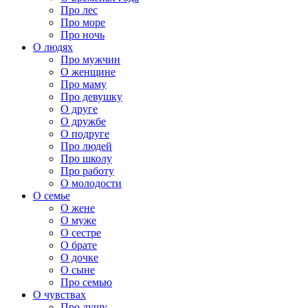
Про лес
Про море
Про ночь
О людях
Про мужчин
О женщине
Про маму
Про девушку
О друге
О дружбе
О подруге
Про людей
Про школу
Про работу
О молодости
О семье
О жене
О муже
О сестре
О брате
О дочке
О сыне
Про семью
О чувствах
Про душу