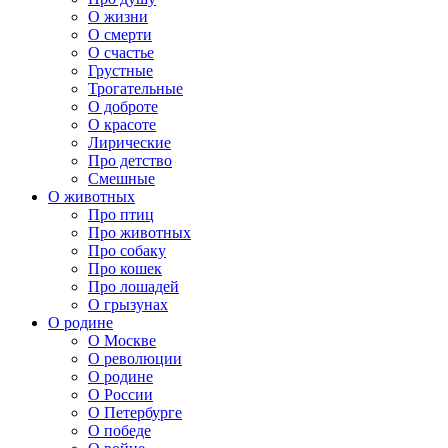
О жизни
О смерти
О счастье
Грустные
Трогательные
О доброте
О красоте
Лирические
Про детство
Смешные
О животных
Про птиц
Про животных
Про собаку
Про кошек
Про лошадей
О грызунах
О родине
О Москве
О революции
О родине
О России
О Петербурге
О победе