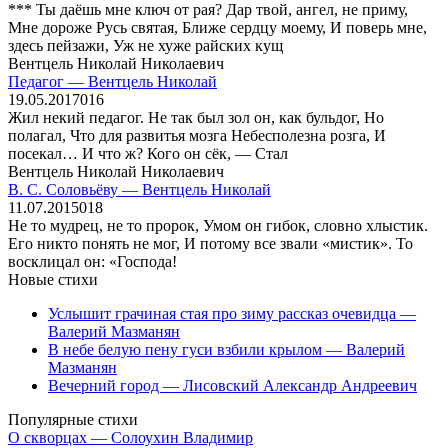
*** Ты даёшь мне ключ от рая? Дар твой, ангел, не приму,
Мне дороже Русь святая, Ближе сердцу моему, И поверь мне,
здесь пейзажи, Уж не хуже райских кущ
Вентцель Николай Николаевич
Педагог — Вентцель Николай
19.05.2017
0
16
Жил некий педагог. Не так был зол он, как бульдог, Но
полагал, Что для развитья мозга Небесполезна розга, И
посекал… И что ж? Кого он сёк, — Стал
Вентцель Николай Николаевич
В. С. Соловьёву — Вентцель Николай
11.07.2015
0
18
Не то мудрец, не то пророк, Умом он гибок, словно хлыстик.
Его никто понять не мог, И потому все звали «мистик». То
восклицал он: «Господа!
Новые стихи
Услышит грачиная стая про зиму рассказ очевидца —
Валерий Мазманян
В небе белую пену гуси взбили крылом — Валерий
Мазманян
Вечерний город — Лисовский Александр Андреевич
Популярные стихи
О скворцах — Солоухин Владимир