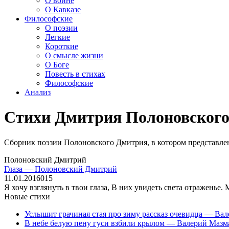
О войне
О Кавказе
Философские
О поэзии
Легкие
Короткие
О смысле жизни
О Боге
Повесть в стихах
Философские
Анализ
Стихи Дмитрия Полоновског
Сборник поэзии Полоновского Дмитрия, в котором представлено
Полоновский Дмитрий
Глаза — Полоновский Дмитрий
11.01.2016
0
15
Я хочу взглянуть в твои глаза, В них увидеть света отраженье.
Новые стихи
Услышит грачиная стая про зиму рассказ очевидца — Ва
В небе белую пену гуси взбили крылом — Валерий Мазм