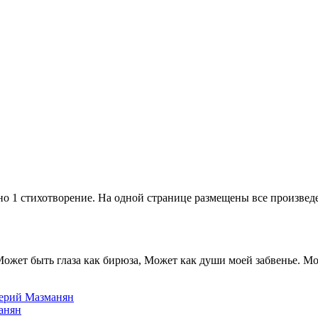
о
 1 стихотворение. На одной странице размещены все произведен
 Может быть глаза как бирюза, Может как души моей забвенье. Мо
лерий Мазманян
анян