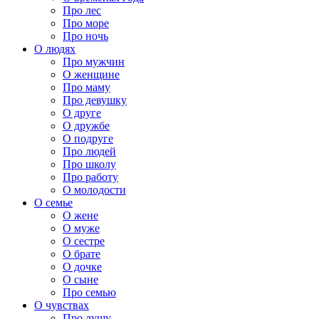
Про лес
Про море
Про ночь
О людях
Про мужчин
О женщине
Про маму
Про девушку
О друге
О дружбе
О подруге
Про людей
Про школу
Про работу
О молодости
О семье
О жене
О муже
О сестре
О брате
О дочке
О сыне
Про семью
О чувствах
Про душу