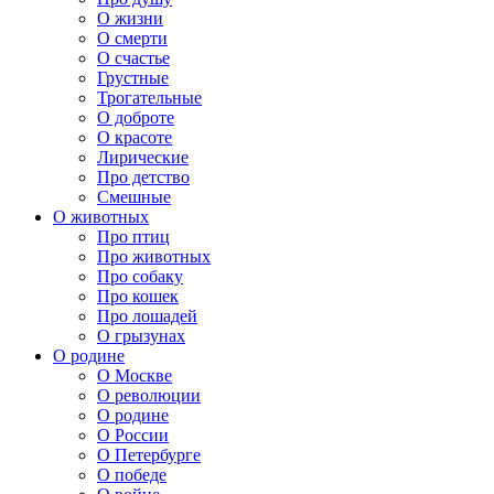
О жизни
О смерти
О счастье
Грустные
Трогательные
О доброте
О красоте
Лирические
Про детство
Смешные
О животных
Про птиц
Про животных
Про собаку
Про кошек
Про лошадей
О грызунах
О родине
О Москве
О революции
О родине
О России
О Петербурге
О победе