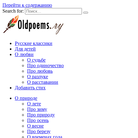
Перейти к содержанию
Search for:
Русские классики
Для детей
О любви
О судьбе
Про одиночество
Про любовь
О разлуке
О расставании
Добавить стих
О природе
О лете
Про зиму
Про природу
Про осень
О весне
Про березу
О временах года