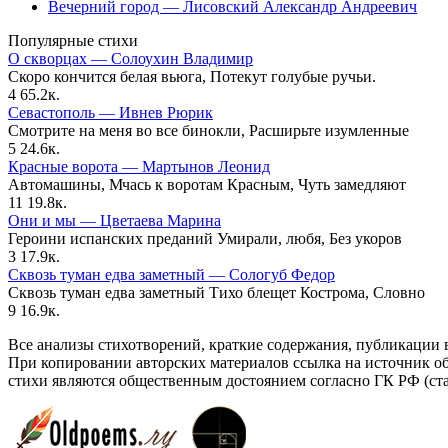
Вечерний город — Лисовский Александр Андреевич
Популярные стихи
О скворцах — Солоухин Владимир
Скоро кончится белая вьюга, Потекут голубые ручьи.
4
65.2к.
Севастополь — Ивнев Рюрик
Смотрите на меня во все бинокли, Расширьте изумленные
5
24.6к.
Красные ворота — Мартынов Леонид
Автомашины, Мчась к воротам Красным, Чуть замедляют
11
19.8к.
Они и мы — Цветаева Марина
Героини испанских преданий Умирали, любя, Без укоров
3
17.9к.
Сквозь туман едва заметный — Сологуб Федор
Сквозь туман едва заметный Тихо блещет Кострома, Словно
9
16.9к.
Все анализы стихотворений, краткие содержания, публикации 
При копировании авторских материалов ссылка на источник о
стихи являются общественным достоянием согласно ГК РФ (стат