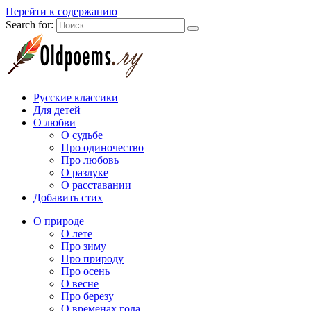
Перейти к содержанию
Search for:
Русские классики
Для детей
О любви
О судьбе
Про одиночество
Про любовь
О разлуке
О расставании
Добавить стих
О природе
О лете
Про зиму
Про природу
Про осень
О весне
Про березу
О временах года