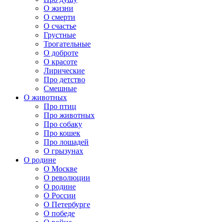
О жизни
О смерти
О счастье
Грустные
Трогательные
О доброте
О красоте
Лирические
Про детство
Смешные
О животных
Про птиц
Про животных
Про собаку
Про кошек
Про лошадей
О грызунах
О родине
О Москве
О революции
О родине
О России
О Петербурге
О победе