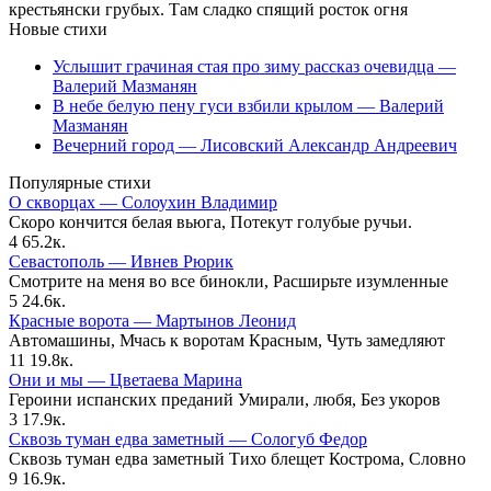
крестьянски грубых. Там сладко спящий росток огня
Новые стихи
Услышит грачиная стая про зиму рассказ очевидца —
Валерий Мазманян
В небе белую пену гуси взбили крылом — Валерий
Мазманян
Вечерний город — Лисовский Александр Андреевич
Популярные стихи
О скворцах — Солоухин Владимир
Скоро кончится белая вьюга, Потекут голубые ручьи.
4
65.2к.
Севастополь — Ивнев Рюрик
Смотрите на меня во все бинокли, Расширьте изумленные
5
24.6к.
Красные ворота — Мартынов Леонид
Автомашины, Мчась к воротам Красным, Чуть замедляют
11
19.8к.
Они и мы — Цветаева Марина
Героини испанских преданий Умирали, любя, Без укоров
3
17.9к.
Сквозь туман едва заметный — Сологуб Федор
Сквозь туман едва заметный Тихо блещет Кострома, Словно
9
16.9к.