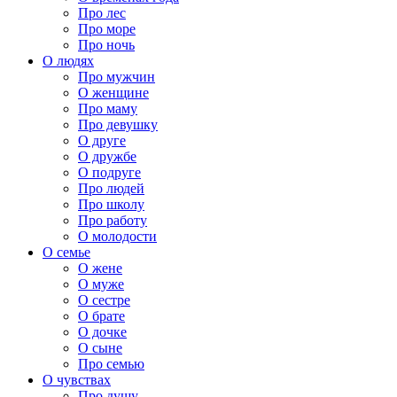
Про лес
Про море
Про ночь
О людях
Про мужчин
О женщине
Про маму
Про девушку
О друге
О дружбе
О подруге
Про людей
Про школу
Про работу
О молодости
О семье
О жене
О муже
О сестре
О брате
О дочке
О сыне
Про семью
О чувствах
Про душу