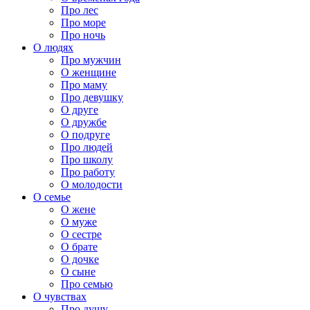
Про лес
Про море
Про ночь
О людях
Про мужчин
О женщине
Про маму
Про девушку
О друге
О дружбе
О подруге
Про людей
Про школу
Про работу
О молодости
О семье
О жене
О муже
О сестре
О брате
О дочке
О сыне
Про семью
О чувствах
Про душу