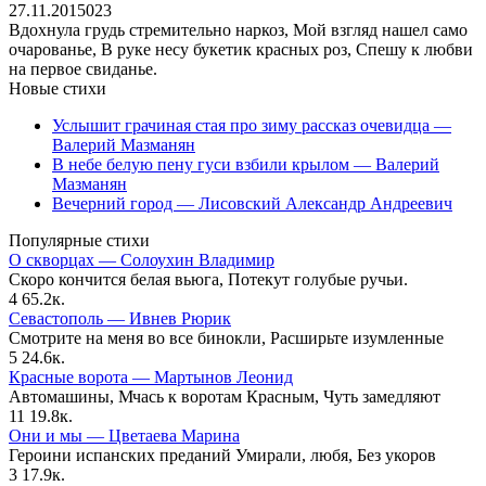
27.11.2015
0
23
Вдохнула грудь стремительно наркоз, Мой взгляд нашел само
очарованье, В руке несу букетик красных роз, Спешу к любви
на первое свиданье.
Новые стихи
Услышит грачиная стая про зиму рассказ очевидца —
Валерий Мазманян
В небе белую пену гуси взбили крылом — Валерий
Мазманян
Вечерний город — Лисовский Александр Андреевич
Популярные стихи
О скворцах — Солоухин Владимир
Скоро кончится белая вьюга, Потекут голубые ручьи.
4
65.2к.
Севастополь — Ивнев Рюрик
Смотрите на меня во все бинокли, Расширьте изумленные
5
24.6к.
Красные ворота — Мартынов Леонид
Автомашины, Мчась к воротам Красным, Чуть замедляют
11
19.8к.
Они и мы — Цветаева Марина
Героини испанских преданий Умирали, любя, Без укоров
3
17.9к.