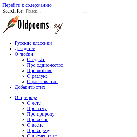
Перейти к содержанию
Search for:
Русские классики
Для детей
О любви
О судьбе
Про одиночество
Про любовь
О разлуке
О расставании
Добавить стих
О природе
О лете
Про зиму
Про природу
Про осень
О весне
Про березу
О временах года