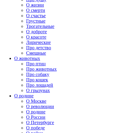
О жизни
О смерти
О счастье
Грустные
Трогательные
О доброте
О красоте
Лирические
Про детство
Смешные
О животных
Про птиц
Про животных
Про собаку
Про кошек
Про лошадей
О грызунах
О родине
О Москве
О революции
О родине
О России
О Петербурге
О победе