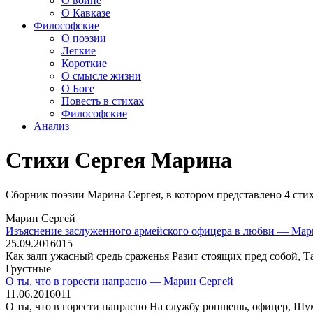
О войне
О Кавказе
Философские
О поэзии
Легкие
Короткие
О смысле жизни
О Боге
Повесть в стихах
Философские
Анализ
Стихи Сергея Марина
Сборник поэзии Марина Сергея, в котором представлено 4 стих
Марин Сергей
Изъяснение заслуженного армейского офицера в любви — Мар
25.09.2016
0
15
Как залп ужасный средь сраженья Разит стоящих пред собой, Та
Грустные
О ты, что в горести напрасно — Марин Сергей
11.06.2016
0
11
О ты, что в горести напрасно На службу ропщешь, офицер, Шум