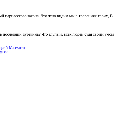
 парнасского закона. Что ясно видим мы в творениях твоих, В
 последний дурачина? Что глупый, всех людей судя своим умом,
лерий Мазманян
анян