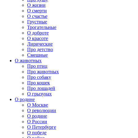
О жизни
О смерти
О счастье
Грустные
Трогательные
О доброте
О красоте
Лирические
Про детство
Смешные
О животных
Про птиц
Про животных
Про собаку
Про кошек
Про лошадей
О грызунах
О родине
О Москве
О революции
О родине
О России
О Петербурге
О победе