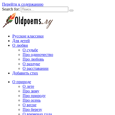
Перейти к содержанию
Search for:
Русские классики
Для детей
О любви
О судьбе
Про одиночество
Про любовь
О разлуке
О расставании
Добавить стих
О природе
О лете
Про зиму
Про природу
Про осень
О весне
Про березу
О временах года