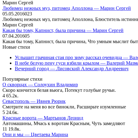
Марин Сергей
Любимец нежных муз, питомец Аполлона — Марин Сергей
05.05.2016
0
23
Любимец нежных муз, питомец Аполлона, Блюститель истинный
Марин Сергей
Какая бы тому, Капнист, была причина — Марин Сергей
07.04.2016
0
5
Какая бы тому, Капнист, была причина, Что умным мыслит быть
Новые стихи
Услышит грачиная стая про зиму рассказ очевидца — Ва
В небе белую пену гуси взбили крылом — Валерий Мазм
Вечерний город — Лисовский Александр Андреевич
Популярные стихи
О скворцах — Солоухин Владимир
Скоро кончится белая вьюга, Потекут голубые ручьи.
4
65.2к.
Севастополь — Ивнев Рюрик
Смотрите на меня во все бинокли, Расширьте изумленные
5
24.6к.
Красные ворота — Мартынов Леонид
Автомашины, Мчась к воротам Красным, Чуть замедляют
11
19.8к.
Они и мы — Цветаева Марина