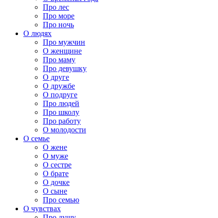
Про лес
Про море
Про ночь
О людях
Про мужчин
О женщине
Про маму
Про девушку
О друге
О дружбе
О подруге
Про людей
Про школу
Про работу
О молодости
О семье
О жене
О муже
О сестре
О брате
О дочке
О сыне
Про семью
О чувствах
Про душу