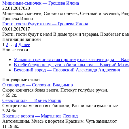
Мишенька-сыночек — Грошева Илона
22.01.2017
0
20
Мишенька-сыночек, Словно огонечек, Светлый и веселый, Рад
Грошева Илона
Гости, гости будут к нам — Грошева Илона
08.01.2017
0
17
Гости, гости будут к нам! В доме трам и тарарам. Подбегает к
Пагинация записей
1
2
…
4
Далее
Новые стихи
Услышит грачиная стая про зиму рассказ очевидца — Ва
В небе белую пену гуси взбили крылом — Валерий Мазм
Вечерний город — Лисовский Александр Андреевич
Популярные стихи
О скворцах — Солоухин Владимир
Скоро кончится белая вьюга, Потекут голубые ручьи.
4
65.2к.
Севастополь — Ивнев Рюрик
Смотрите на меня во все бинокли, Расширьте изумленные
5
24.6к.
Красные ворота — Мартынов Леонид
Автомашины, Мчась к воротам Красным, Чуть замедляют
11
19.8к.