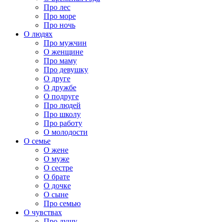
Про лес
Про море
Про ночь
О людях
Про мужчин
О женщине
Про маму
Про девушку
О друге
О дружбе
О подруге
Про людей
Про школу
Про работу
О молодости
О семье
О жене
О муже
О сестре
О брате
О дочке
О сыне
Про семью
О чувствах
Про душу