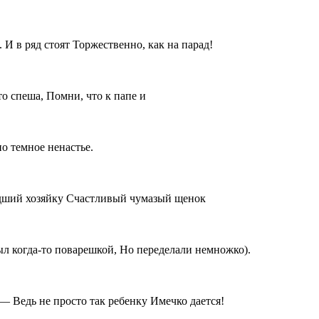
И в ряд стоят Торжественно, как на парад!
то спеша, Помни, что к папе и
о темное ненастье.
едший хозяйку Счастливый чумазый щенок
ыл когда-то поварешкой, Но переделали немножко).
— Ведь не просто так ребенку Имечко дается!