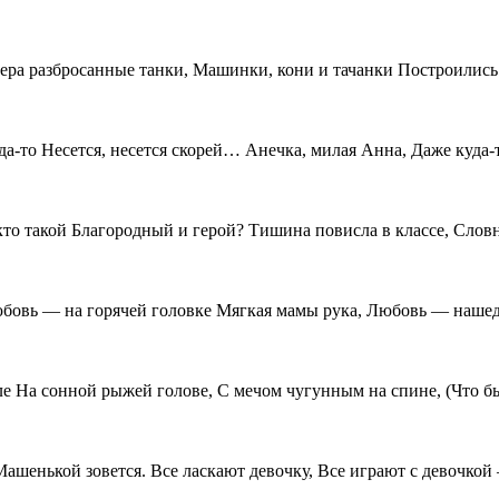
ера разбросанные танки, Машинки, кони и тачанки Построились. 
да-то Несется, несется скорей… Анечка, милая Анна, Даже куда-
кто такой Благородный и герой? Тишина повисла в классе, Словн
юбовь — на горячей головке Мягкая мамы рука, Любовь — наш
ле На сонной рыжей голове, С мечом чугунным на спине, (Что б
ашенькой зовется. Все ласкают девочку, Все играют с девочкой 