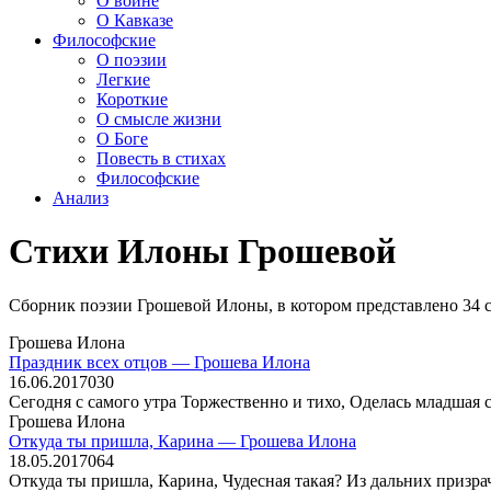
О войне
О Кавказе
Философские
О поэзии
Легкие
Короткие
О смысле жизни
О Боге
Повесть в стихах
Философские
Анализ
Стихи Илоны Грошевой
Сборник поэзии Грошевой Илоны, в котором представлено 34 с
Грошева Илона
Праздник всех отцов — Грошева Илона
16.06.2017
0
30
Сегодня с самого утра Торжественно и тихо, Оделась младшая
Грошева Илона
Откуда ты пришла, Карина — Грошева Илона
18.05.2017
0
64
Откуда ты пришла, Карина, Чудесная такая? Из дальних призра