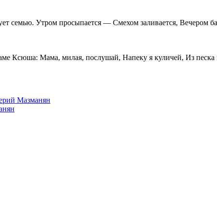
ует семью. Утром просыпается — Смехом заливается, Вечером б
 маме Ксюша: Мама, милая, послушай, Напеку я куличей, Из песк
лерий Мазманян
анян