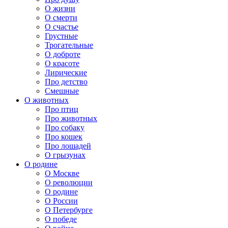
О жизни
О смерти
О счастье
Грустные
Трогательные
О доброте
О красоте
Лирические
Про детство
Смешные
О животных
Про птиц
Про животных
Про собаку
Про кошек
Про лошадей
О грызунах
О родине
О Москве
О революции
О родине
О России
О Петербурге
О победе