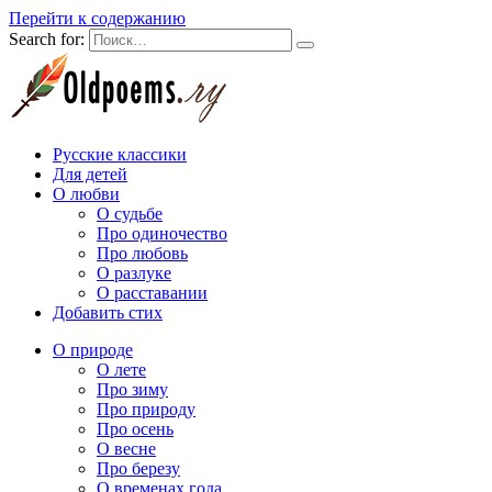
Перейти к содержанию
Search for:
Русские классики
Для детей
О любви
О судьбе
Про одиночество
Про любовь
О разлуке
О расставании
Добавить стих
О природе
О лете
Про зиму
Про природу
Про осень
О весне
Про березу
О временах года