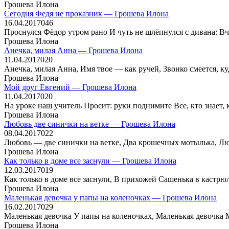
Грошева Илона
Сегодня Федя не проказник — Грошева Илона
16.04.2017
0
46
Проснулся Фёдор утром рано И чуть не шлёпнулся с дивана: Вч
Грошева Илона
Анечка, милая Анна — Грошева Илона
11.04.2017
0
20
Анечка, милая Анна, Имя твое — как ручей, Звонко смеется, ку
Грошева Илона
Мой друг Евгений — Грошева Илона
11.04.2017
0
20
На уроке наш учитель Просит: руки поднимите Все, кто знает, 
Грошева Илона
Любовь две синички на ветке — Грошева Илона
08.04.2017
0
22
Любовь — две синички на ветке, Два крошечных мотылька, Л
Грошева Илона
Как только в доме все заснули — Грошева Илона
12.03.2017
0
19
Как только в доме все заснули, В прихожей Сашенька в кастрю
Грошева Илона
Маленькая девочка у папы на коленочках — Грошева Илона
16.02.2017
0
29
Маленькая девочка У папы на коленочках, Маленькая девочка М
Грошева Илона