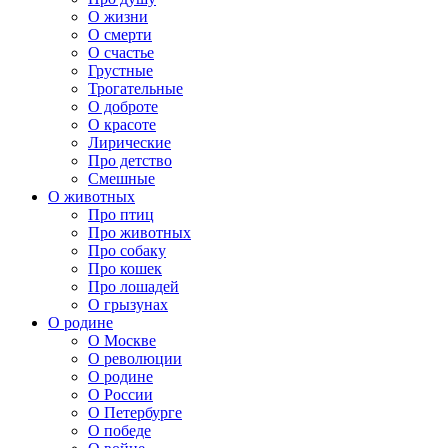
О жизни
О смерти
О счастье
Грустные
Трогательные
О доброте
О красоте
Лирические
Про детство
Смешные
О животных
Про птиц
Про животных
Про собаку
Про кошек
Про лошадей
О грызунах
О родине
О Москве
О революции
О родине
О России
О Петербурге
О победе