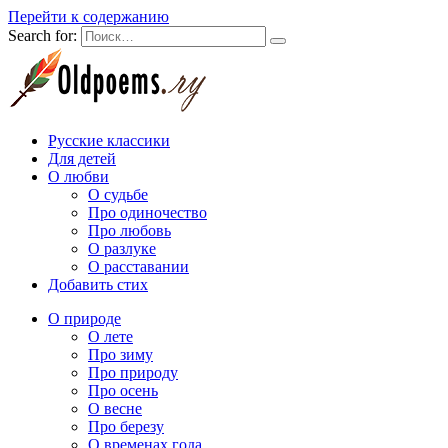
Перейти к содержанию
Search for:
Русские классики
Для детей
О любви
О судьбе
Про одиночество
Про любовь
О разлуке
О расставании
Добавить стих
О природе
О лете
Про зиму
Про природу
Про осень
О весне
Про березу
О временах года