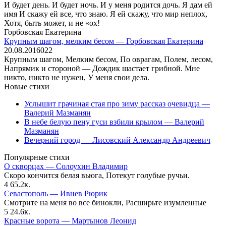
И будет день. И будет ночь. И у меня родится дочь. Я дам ей
имя И скажу ей все, что знаю. Я ей скажу, что мир неплох,
Хотя, быть может, и не «ох!
Горбовская Екатерина
Крупным шагом, мелким бесом — Горбовская Екатерина
20.08.2016
0
22
Крупным шагом, Мелким бесом, По оврагам, Полем, лесом,
Напрямик и стороной — Дождик шастает грибной. Мне
никто, никто не нужен, У меня свои дела.
Новые стихи
Услышит грачиная стая про зиму рассказ очевидца —
Валерий Мазманян
В небе белую пену гуси взбили крылом — Валерий
Мазманян
Вечерний город — Лисовский Александр Андреевич
Популярные стихи
О скворцах — Солоухин Владимир
Скоро кончится белая вьюга, Потекут голубые ручьи.
4
65.2к.
Севастополь — Ивнев Рюрик
Смотрите на меня во все бинокли, Расширьте изумленные
5
24.6к.
Красные ворота — Мартынов Леонид