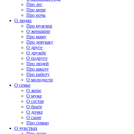
Про лес
Про море
Про ночь
О людях
Про мужчин
О женщине
Про маму
Про девушку
О друге
О дружбе
О подруге
Про людей
Про школу
Про работу
О молодости
О семье
О жене
О муже
О сестре
О брате
О дочке
О сыне
Про семью
О чувствах
Про душу