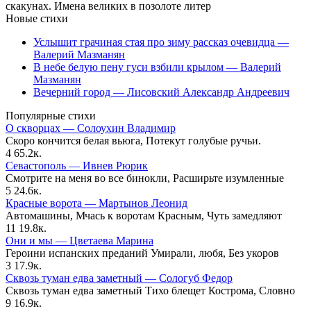
скакунах. Имена великих в позолоте литер
Новые стихи
Услышит грачиная стая про зиму рассказ очевидца —
Валерий Мазманян
В небе белую пену гуси взбили крылом — Валерий
Мазманян
Вечерний город — Лисовский Александр Андреевич
Популярные стихи
О скворцах — Солоухин Владимир
Скоро кончится белая вьюга, Потекут голубые ручьи.
4
65.2к.
Севастополь — Ивнев Рюрик
Смотрите на меня во все бинокли, Расширьте изумленные
5
24.6к.
Красные ворота — Мартынов Леонид
Автомашины, Мчась к воротам Красным, Чуть замедляют
11
19.8к.
Они и мы — Цветаева Марина
Героини испанских преданий Умирали, любя, Без укоров
3
17.9к.
Сквозь туман едва заметный — Сологуб Федор
Сквозь туман едва заметный Тихо блещет Кострома, Словно
9
16.9к.