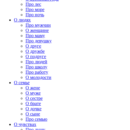
Про лес
Про море
Про ночь
О людях
Про мужчин
О женщине
Про маму
Про девушку
О друге
О дружбе
О подруге
Про людей
Про школу
Про работу
О молодости
О семье
О жене
О муже
О сестре
О брате
О дочке
О сыне
Про семью
О чувствах
Про душу