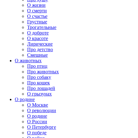
О жизни
О смерти
О счастье
Грустные
Трогательные
О доброте
О красоте
Лирические
Про детство
Смешные
О животных
Про птиц
Про животных
Про собаку
Про кошек
Про лошадей
О грызунах
О родине
О Москве
О революции
О родине
О России
О Петербурге
О победе