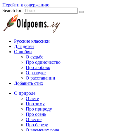
Перейти к содержанию
Search for:
Русские классики
Для детей
О любви
О судьбе
Про одиночество
Про любовь
О разлуке
О расставании
Добавить стих
О природе
О лете
Про зиму
Про природу
Про осень
О весне
Про березу
О временах года