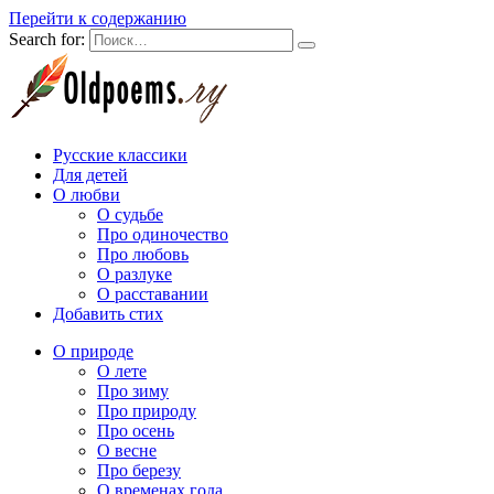
Перейти к содержанию
Search for:
Русские классики
Для детей
О любви
О судьбе
Про одиночество
Про любовь
О разлуке
О расставании
Добавить стих
О природе
О лете
Про зиму
Про природу
Про осень
О весне
Про березу
О временах года