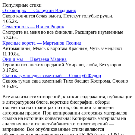
Популярные стихи
О скворцах — Солоухин Владимир
Скоро кончится белая вьюга, Потекут голубые ручьи.
4
65.2к.
Севастополь — Ивнев Рюрик
Смотрите на меня во все бинокли, Расширьте изумленные
5
24.6к.
Красные ворота — Мартынов Леонид
Автомашины, Мчась к воротам Красным, Чуть замедляют
11
19.8к.
Они и мы — Цветаева Марина
Героини испанских преданий Умирали, любя, Без укоров
3
17.9к.
Сквозь туман едва заметный — Сологуб Федор
Сквозь туман едва заметный Тихо блещет Кострома, Словно
9
16.9к.
Все анализы стихотворений, краткие содержания, публикации
в литературном блоге, короткие биографии, обзоры
творчества на страницах поэтов, сборники защищены
авторским правом. При копировании авторских материалов
ссылка на источник обязательна! Копировать материалы на
аналогичные интернет-библиотеки стихотворений —
запрещено. Все опубликованные стихи являются
общественным достоянием согласно ГК РФ (статьи 1281 и