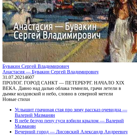
Бувакин Сергей Владимирович
Анастасия — Бувакин Сергей Владимирович
31.07.2021
4
607
ПРОЛОГ. ГОРОД САНКТ — ПЕТЕРБУРГ. НАЧАЛО XIX
ВЕКА. Давно над далью облака темнели, грачи летели в
дымке колдовской и небо, словно в северной метели
Новые стихи
Услышит грачиная стая про зиму рассказ очевидца —
Валерий Мазманян
В небе белую пену гуси взбили крылом — Валерий
Мазманян
Вечерний город — Лисовский Александр Андреевич