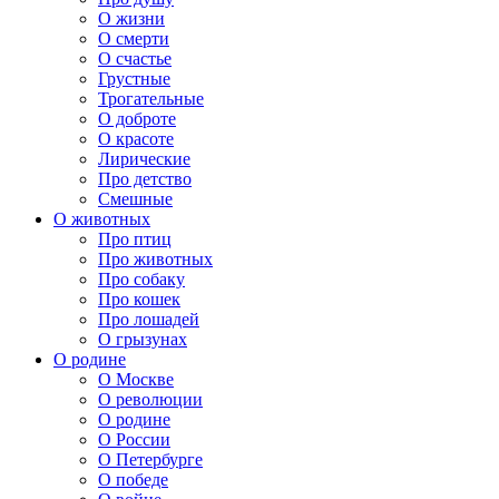
О жизни
О смерти
О счастье
Грустные
Трогательные
О доброте
О красоте
Лирические
Про детство
Смешные
О животных
Про птиц
Про животных
Про собаку
Про кошек
Про лошадей
О грызунах
О родине
О Москве
О революции
О родине
О России
О Петербурге
О победе