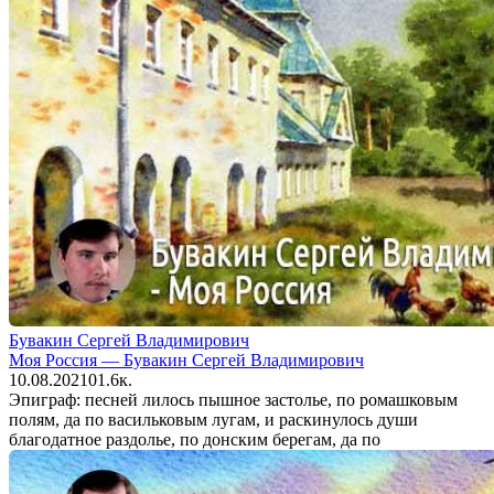
Бувакин Сергей Владимирович
Моя Россия — Бувакин Сергей Владимирович
10.08.2021
0
1.6к.
Эпиграф: песней лилось пышное застолье, по ромашковым
полям, да по васильковым лугам, и раскинулось души
благодатное раздолье, по донским берегам, да по