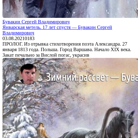
Бувакин Сергей Владимирович
Январская метель. 17 лет спустя — Бувакин Сергей
Владимирович
03.08.2021
0
183
ПРОЛОГ. Из отрывка стихотворения поэта Александра. 27
января 1813 года. Польша. Город Варшава. Начало XIX века.
Закат печально за Вислой погас, украсив