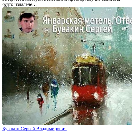
будто издалече…
Бувакин Сергей Владимирович