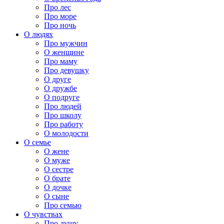
Про лес
Про море
Про ночь
О людях
Про мужчин
О женщине
Про маму
Про девушку
О друге
О дружбе
О подруге
Про людей
Про школу
Про работу
О молодости
О семье
О жене
О муже
О сестре
О брате
О дочке
О сыне
Про семью
О чувствах
Про душу