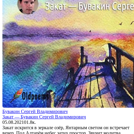
Бувакин Сергей Владимирович
Закат — Бувакин Сергей Владимирович
05.08.2021
0
1.8к.
Закат искрится в зеркале озёр, Янтарным светом он встречает
вечер. Под Алтарём небес затих простор, Звучит молитва,