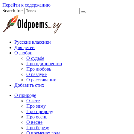
Перейти к содержанию
Search for:
Русские классики
Для детей
О любви
О судьбе
Про одиночество
Про любовь
О разлуке
О расставании
Добавить стих
О природе
О лете
Про зиму
Про природу
Про осень
О весне
Про березу
О временах года