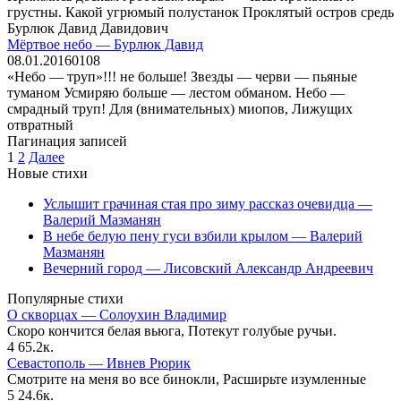
грустны. Какой угрюмый полустанок Проклятый остров средь
Бурлюк Давид Давидович
Мёртвое небо — Бурлюк Давид
08.01.2016
0
108
«Небо — труп»!!! не больше! Звезды — черви — пьяные
туманом Усмиряю больше — лестом обманом. Небо —
смрадный труп! Для (внимательных) миопов, Лижущих
отвратный
Пагинация записей
1
2
Далее
Новые стихи
Услышит грачиная стая про зиму рассказ очевидца —
Валерий Мазманян
В небе белую пену гуси взбили крылом — Валерий
Мазманян
Вечерний город — Лисовский Александр Андреевич
Популярные стихи
О скворцах — Солоухин Владимир
Скоро кончится белая вьюга, Потекут голубые ручьи.
4
65.2к.
Севастополь — Ивнев Рюрик
Смотрите на меня во все бинокли, Расширьте изумленные
5
24.6к.