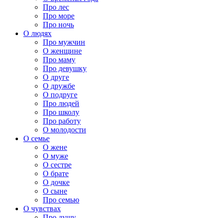
Про лес
Про море
Про ночь
О людях
Про мужчин
О женщине
Про маму
Про девушку
О друге
О дружбе
О подруге
Про людей
Про школу
Про работу
О молодости
О семье
О жене
О муже
О сестре
О брате
О дочке
О сыне
Про семью
О чувствах
Про душу