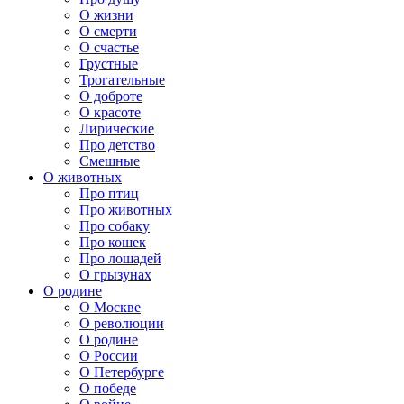
О жизни
О смерти
О счастье
Грустные
Трогательные
О доброте
О красоте
Лирические
Про детство
Смешные
О животных
Про птиц
Про животных
Про собаку
Про кошек
Про лошадей
О грызунах
О родине
О Москве
О революции
О родине
О России
О Петербурге
О победе