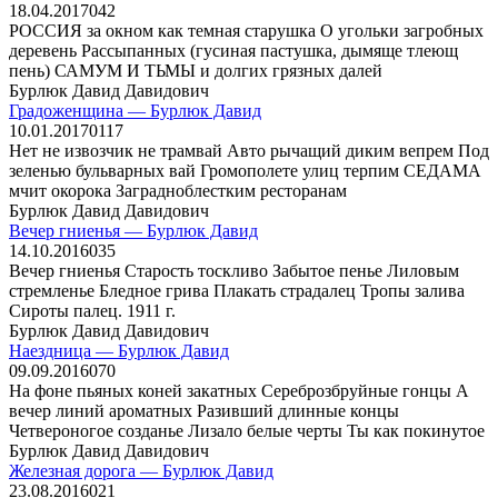
18.04.2017
0
42
РОССИЯ за окном как темная старушка О угольки загробных
деревень Рассыпанных (гусиная пастушка, дымяще тлеющ
пень) САМУМ И ТЬМЫ и долгих грязных далей
Бурлюк Давид Давидович
Градоженщина — Бурлюк Давид
10.01.2017
0
117
Нет не извозчик не трамвай Авто рычащий диким вепрем Под
зеленью бульварных вай Громополете улиц терпим СЕДАМА
мчит окорока Заградноблестким ресторанам
Бурлюк Давид Давидович
Вечер гниенья — Бурлюк Давид
14.10.2016
0
35
Вечер гниенья Старость тоскливо Забытое пенье Лиловым
стремленье Бледное грива Плакать страдалец Тропы залива
Сироты палец. 1911 г.
Бурлюк Давид Давидович
Наездница — Бурлюк Давид
09.09.2016
0
70
На фоне пьяных коней закатных Сереброзбруйные гонцы А
вечер линий ароматных Разивший длинные концы
Четвероногое созданье Лизало белые черты Ты как покинутое
Бурлюк Давид Давидович
Железная дорога — Бурлюк Давид
23.08.2016
0
21