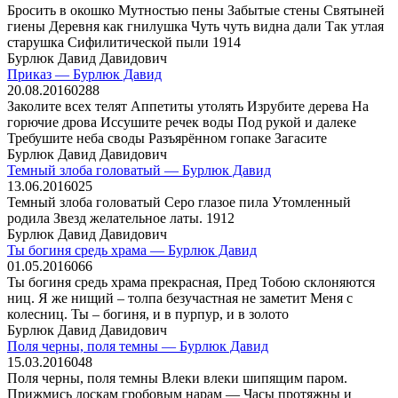
Бросить в окошко Мутностью пены Забытые стены Святыней
гиены Деревня как гнилушка Чуть чуть видна дали Так утлая
старушка Сифилитической пыли 1914
Бурлюк Давид Давидович
Приказ — Бурлюк Давид
20.08.2016
0
288
Заколите всех телят Аппетиты утолять Изрубите дерева На
горючие дрова Иссушите речек воды Под рукой и далеке
Требушите неба своды Разъярённом гопаке Загасите
Бурлюк Давид Давидович
Темный злоба головатый — Бурлюк Давид
13.06.2016
0
25
Темный злоба головатый Серо глазое пила Утомленный
родила Звезд желательное латы. 1912
Бурлюк Давид Давидович
Ты богиня средь храма — Бурлюк Давид
01.05.2016
0
66
Ты богиня средь храма прекрасная, Пред Тобою склоняются
ниц. Я же нищий – толпа безучастная не заметит Меня с
колесниц. Ты – богиня, и в пурпур, и в золото
Бурлюк Давид Давидович
Поля черны, поля темны — Бурлюк Давид
15.03.2016
0
48
Поля черны, поля темны Влеки влеки шипящим паром.
Прижмись доскам гробовым нарам — Часы протяжны и