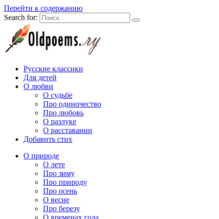
Перейти к содержанию
Search for:
Русские классики
Для детей
О любви
О судьбе
Про одиночество
Про любовь
О разлуке
О расставании
Добавить стих
О природе
О лете
Про зиму
Про природу
Про осень
О весне
Про березу
О временах года