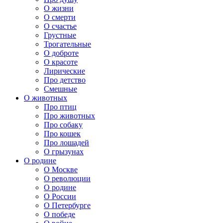
О жизни
О смерти
О счастье
Грустные
Трогательные
О доброте
О красоте
Лирические
Про детство
Смешные
О животных
Про птиц
Про животных
Про собаку
Про кошек
Про лошадей
О грызунах
О родине
О Москве
О революции
О родине
О России
О Петербурге
О победе