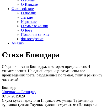
О войне
О Кавказе
Философские
О поэзии
Легкие
Короткие
О смысле жизни
О Боге
Повесть в стихах
Философские
Анализ
Стихи Божидара
Сборник поэзии Божидара, в котором представлено 4
стихотворения. На одной странице размещены все
произведения поэта, разделенные по темам, типу и рейтингу
читателей.
Божидар
Уличная — Божидар
07.07.2015
0
29
Скука кукует докучная И гулкое эхо улица. Туфельница
турчанка тучная Скучная куколка смуглится: «Не надо ли