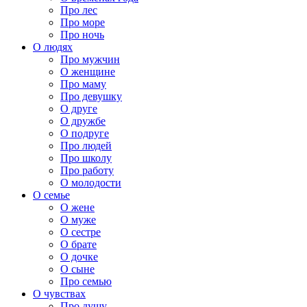
Про лес
Про море
Про ночь
О людях
Про мужчин
О женщине
Про маму
Про девушку
О друге
О дружбе
О подруге
Про людей
Про школу
Про работу
О молодости
О семье
О жене
О муже
О сестре
О брате
О дочке
О сыне
Про семью
О чувствах
Про душу