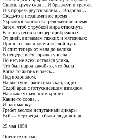
Сквозь кручу скал… И брызжут, и гремят,
И в прорезь рвутся волны… Водопад…
Сюда-то в незапамятное время
Укрылося войной встревоженное племя
Затем, чтоб с трубкой мира отдохнуть
В тени утесов и пещер прибрежных
От дней, вигвамам тяжких и мятежных;
Пришло сюда и кончило свой путь…
И спит теперь от мала до велика
В пещере: всех горячка унесла…
Но нет, не всех: осталася улика,
Что был народ какой-то, что была
Когда-то жизнь и здесь…
Над водопадом,
На выступе гранитных скал, сидит
Седой араи с потускневшим взглядом
На языке утраченном кричит
Какие-то слова…
И наотмашку
Гребет веслом испуганный дикарь;
Всё — мертвецы, а были люди встарь…
25 мая 1858
Оцените статью