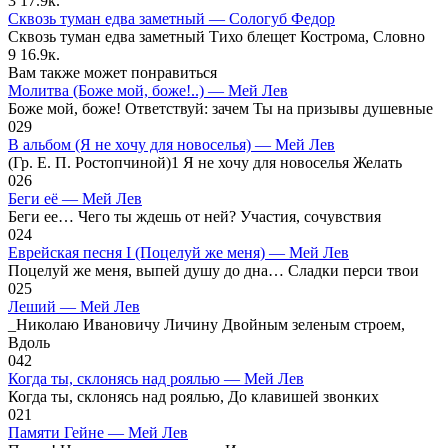
3
17.9к.
Сквозь туман едва заметный — Сологуб Федор
Сквозь туман едва заметный Тихо блещет Кострома, Словно
9
16.9к.
Вам также может понравиться
Молитва (Боже мой, боже!..) — Мей Лев
Боже мой, боже! Ответствуй: зачем Ты на призывы душевные
0
29
В альбом (Я не хочу для новоселья) — Мей Лев
(Гр. Е. П. Ростопчиной)1 Я не хочу для новоселья Желать
0
26
Беги её — Мей Лев
Беги ее… Чего ты ждешь от ней? Участия, сочувствия
0
24
Еврейская песня I (Поцелуй же меня) — Мей Лев
Поцелуй же меня, выпей душу до дна… Сладки перси твои
0
25
Леший — Мей Лев
_Николаю Ивановичу Личину Двойным зеленым строем,
Вдоль
0
42
Когда ты, склонясь над роялью — Мей Лев
Когда ты, склонясь над роялью, До клавишей звонких
0
21
Памяти Гейне — Мей Лев