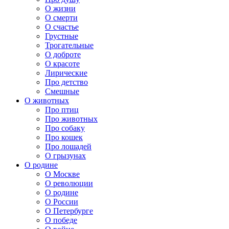
О жизни
О смерти
О счастье
Грустные
Трогательные
О доброте
О красоте
Лирические
Про детство
Смешные
О животных
Про птиц
Про животных
Про собаку
Про кошек
Про лошадей
О грызунах
О родине
О Москве
О революции
О родине
О России
О Петербурге
О победе