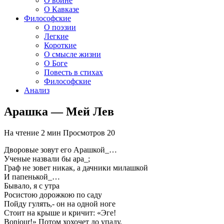
О войне
О Кавказе
Философские
О поэзии
Легкие
Короткие
О смысле жизни
О Боге
Повесть в стихах
Философские
Анализ
Арашка — Мей Лев
На чтение
2 мин
Просмотров
20
Дворовые зовут его Арашкой_…
Ученые назвали бы ара_;
Граф не зовет никак, а дачники милашкой
И папенькой_…
Бывало, я с утра
Росистою дорожкою по саду
Пойду гулять,- он на одной ноге
Стоит на крыше и кричит: «Эге!
Bonjour!» Потом хохочет до упаду,