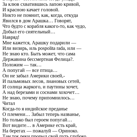
За клюв схватившись лапою кривой,
И красною качает головой.
Никто не помнит, как, когда, откуда
Явился в дом Арашка… Говорят,
Что будто с корабля какого-то, как чудо,
Добыл его сиятельный…
Навряд!
Мне кажется, Арашку подарили —
Или визирь, иль pospolita rada, или —
Не знаю кто. Быть может, что сама
Державина бессмертная Фелица?.
Положим — так…
А попугай — все птица…
Он не забыл Америки своей,-
И пальмовых лесов, лиановых сетей,
И солнца жаркого, и паутины хочет,
А над березами и соснами хохочет…
Не знаю, почему припомнилось…
Читал
Когда-то я индийское преданье
О племени… Забыл теперь названье,
Но только был героем попугай…
Вот видите… в Америке есть край,
На берегах — пожалуй — Ориноко.
Там ток реки прорыл свой путь глубоко