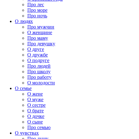
Про лес
Про море
Про ночь
О людях
Про мужчин
О женщине
Про маму
Про девушку
О друге
О дружбе
О подруге
Про людей
Про школу
Про работу
О молодости
О семье
О жене
О муже
О сестре
О брате
О дочке
О сыне
Про семью
О чувствах
Про душу