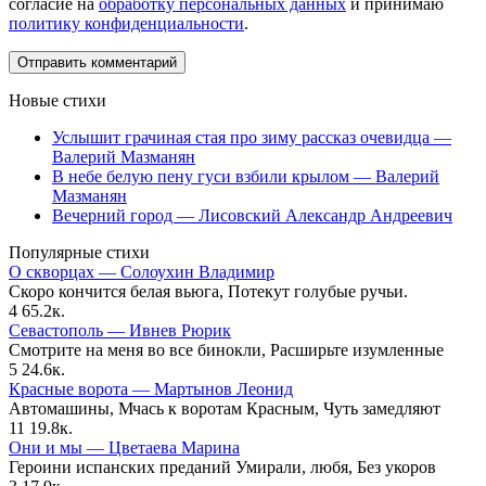
согласие на
обработку персональных данных
и принимаю
политику конфиденциальности
.
Новые стихи
Услышит грачиная стая про зиму рассказ очевидца —
Валерий Мазманян
В небе белую пену гуси взбили крылом — Валерий
Мазманян
Вечерний город — Лисовский Александр Андреевич
Популярные стихи
О скворцах — Солоухин Владимир
Скоро кончится белая вьюга, Потекут голубые ручьи.
4
65.2к.
Севастополь — Ивнев Рюрик
Смотрите на меня во все бинокли, Расширьте изумленные
5
24.6к.
Красные ворота — Мартынов Леонид
Автомашины, Мчась к воротам Красным, Чуть замедляют
11
19.8к.
Они и мы — Цветаева Марина
Героини испанских преданий Умирали, любя, Без укоров