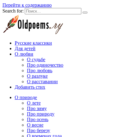
Перейти к содержанию
Search for:
Русские классики
Для детей
О любви
О судьбе
Про одиночество
Про любовь
О разлуке
О расставании
Добавить стих
О природе
О лете
Про зиму
Про природу
Про осень
О весне
Про березу
О временах года